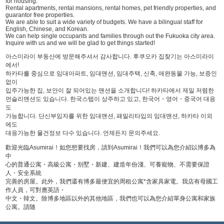
for housing.
Rental apartments, rental mansions, rental homes, pet friendly properties, and
guarantor free properties.
We are able to suit a wide variety of budgets. We have a bilingual staff for
English, Chinese, and Korean.
We can help single occupants and families through out the Fukuoka city area.
Inquire with us and we will be glad to get things started!
아스미라이 부동산에 방문해주셔서 감사합니다. 후쿠오카 집찾기는 아스미라이
에서!
하카타를 중심으로 임대아파트, 임대맨션, 임대주택, 신축, 애완동물 가능, 보증인
없이
입주가능한 집, 보안이 잘 되어있는 맨션을 소개합니다! 하카타에서 제일 저렴한
먼슬리맨션도 있습니다. 한국스텝이 상주하고 있고, 한국어・영어・중국어 대응
도
가능합니다. 단신부임자를 위한 임대맨션, 패밀리타입의 임대맨션, 하카타 이외
에도
대응가능한 물건정보 다수 있습니다. 언제든지 문의주세요.
歡迎光臨Asumirai！如您想要找房，請到Asumirai！我們可以為您介紹以博多為
中
心的普通公寓・高級公寓・别墅・新建、建造年份淺、可養寵物、不需要保證
人・安全系統
完善的房屋。此外，我們還有博多最便宜的周租公寓*含家具家電。我店有母國工
作人員，可對應英語・
中文・韓文。除博多地區以外的其他地區，我們也可以為您介紹單身公寓和家族
公寓。請随