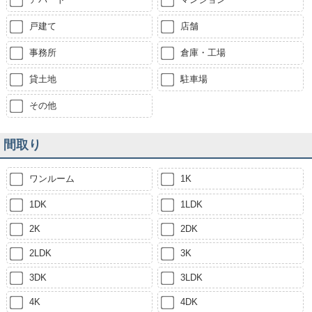
戸建て
店舗
事務所
倉庫・工場
貸土地
駐車場
その他
間取り
ワンルーム
1K
1DK
1LDK
2K
2DK
2LDK
3K
3DK
3LDK
4K
4DK