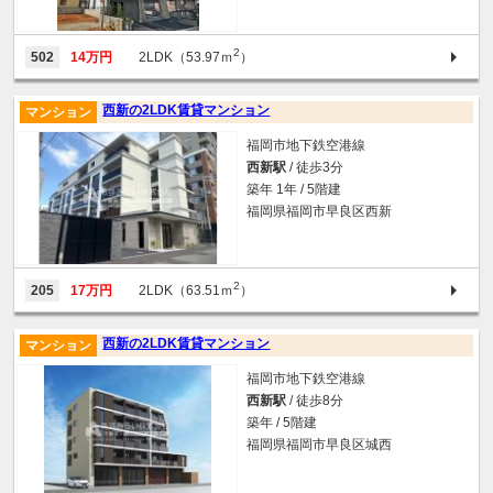
2
502
14万円
2LDK（53.97ｍ
）
西新の2LDK賃貸マンション
マンション
福岡市地下鉄空港線
西新駅
/ 徒歩3分
築年 1年 / 5階建
福岡県福岡市早良区西新
2
205
17万円
2LDK（63.51ｍ
）
西新の2LDK賃貸マンション
マンション
福岡市地下鉄空港線
西新駅
/ 徒歩8分
築年 / 5階建
福岡県福岡市早良区城西