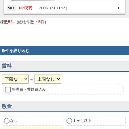
2
503
18.9万円
2LDK（51.71ｍ
）
棟数
5
件 (総物件数：
5
件)
条件を絞り込む
賃料
～
管理費・共益費込み
敷金
なし
１ヶ月以下