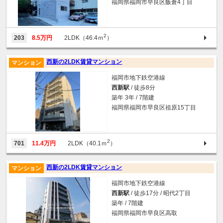
福岡県福岡市早良区飯倉4丁目
2
203
8.5万円
2LDK（46.4ｍ
）
西新の2LDK賃貸マンション
マンション
福岡市地下鉄空港線
西新駅
/ 徒歩8分
築年 3年 / 7階建
福岡県福岡市早良区祖原15丁目
2
701
11.4万円
2LDK（40.1ｍ
）
西新の2LDK賃貸マンション
マンション
福岡市地下鉄空港線
西新駅
/ 徒歩17分 / 昭代2丁目
築年 / 7階建
福岡県福岡市早良区高取