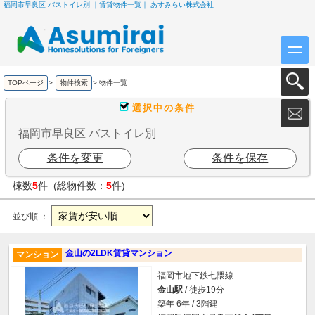
福岡市早良区 バストイレ別 ｜賃貸物件一覧｜ あすみらい株式会社
TOPページ
>
物件検索
>
物件一覧
選択中の条件
福岡市早良区 バストイレ別
条件を変更
条件を保存
棟数
5
件 (総物件数：
5
件)
並び順 ：
金山の2LDK賃貸マンション
マンション
福岡市地下鉄七隈線
金山駅
/ 徒歩19分
築年 6年 / 3階建