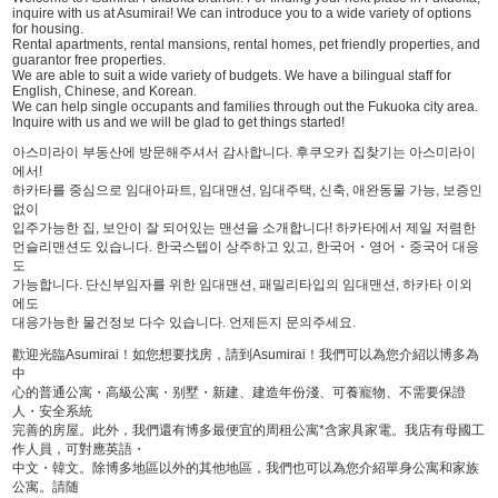
inquire with us at Asumirai! We can introduce you to a wide variety of options
for housing.
Rental apartments, rental mansions, rental homes, pet friendly properties, and
guarantor free properties.
We are able to suit a wide variety of budgets. We have a bilingual staff for
English, Chinese, and Korean.
We can help single occupants and families through out the Fukuoka city area.
Inquire with us and we will be glad to get things started!
아스미라이 부동산에 방문해주셔서 감사합니다. 후쿠오카 집찾기는 아스미라이
에서!
하카타를 중심으로 임대아파트, 임대맨션, 임대주택, 신축, 애완동물 가능, 보증인
없이
입주가능한 집, 보안이 잘 되어있는 맨션을 소개합니다! 하카타에서 제일 저렴한
먼슬리맨션도 있습니다. 한국스텝이 상주하고 있고, 한국어・영어・중국어 대응
도
가능합니다. 단신부임자를 위한 임대맨션, 패밀리타입의 임대맨션, 하카타 이외
에도
대응가능한 물건정보 다수 있습니다. 언제든지 문의주세요.
歡迎光臨Asumirai！如您想要找房，請到Asumirai！我們可以為您介紹以博多為
中
心的普通公寓・高級公寓・别墅・新建、建造年份淺、可養寵物、不需要保證
人・安全系統
完善的房屋。此外，我們還有博多最便宜的周租公寓*含家具家電。我店有母國工
作人員，可對應英語・
中文・韓文。除博多地區以外的其他地區，我們也可以為您介紹單身公寓和家族
公寓。請随