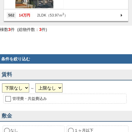
2
502
14万円
2LDK（53.97ｍ
）
棟数
3
件 (総物件数：
3
件)
条件を絞り込む
賃料
～
管理費・共益費込み
敷金
なし
１ヶ月以下