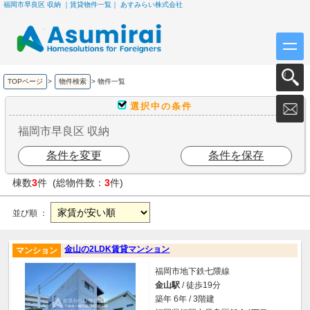
福岡市早良区 収納 ｜賃貸物件一覧｜ あすみらい株式会社
TOPページ
>
物件検索
>
物件一覧
選択中の条件
福岡市早良区 収納
条件を変更
条件を保存
棟数
3
件 (総物件数：
3
件)
並び順 ：
金山の2LDK賃貸マンション
マンション
福岡市地下鉄七隈線
金山駅
/ 徒歩19分
築年 6年 / 3階建