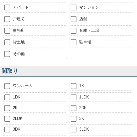
アパート
マンション
戸建て
店舗
事務所
倉庫・工場
貸土地
駐車場
その他
間取り
ワンルーム
1K
1DK
1LDK
2K
2DK
2LDK
3K
3DK
3LDK