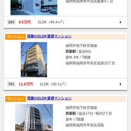
福岡県福岡市早良区飯倉4丁目
2
203
8.5万円
2LDK（46.4ｍ
）
西新の2LDK賃貸マンション
マンション
福岡市地下鉄空港線
西新駅
/ 徒歩8分
築年 3年 / 7階建
福岡県福岡市早良区祖原15丁目
2
701
11.4万円
2LDK（40.1ｍ
）
西新の2LDK賃貸マンション
マンション
福岡市地下鉄空港線
西新駅
/ 徒歩17分 / 昭代2丁目
築年 / 7階建
福岡県福岡市早良区高取