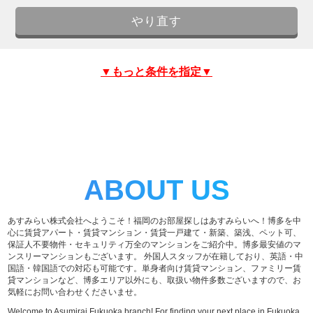
▼もっと条件を指定▼
ABOUT US
あすみらい株式会社へようこそ！福岡のお部屋探しはあすみらいへ！博多を中
心に賃貸アパート・賃貸マンション・賃貸一戸建て・新築、築浅、ペット可、
保証人不要物件・セキュリティ万全のマンションをご紹介中。博多最安値のマ
ンスリーマンションもございます。 外国人スタッフが在籍しており、英語・中
国語・韓国語での対応も可能です。単身者向け賃貸マンション、ファミリー賃
貸マンションなど、博多エリア以外にも、取扱い物件多数ございますので、お
気軽にお問い合わせくださいませ。
Welcome to Asumirai Fukuoka branch! For finding your next place in Fukuoka,