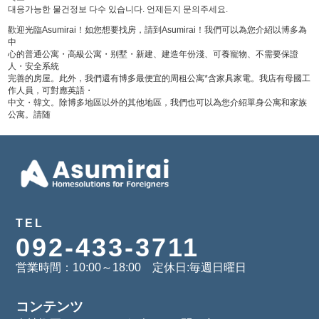
대응가능한 물건정보 다수 있습니다. 언제든지 문의주세요.
歡迎光臨Asumirai！如您想要找房，請到Asumirai！我們可以為您介紹以博多為
中
心的普通公寓・高級公寓・别墅・新建、建造年份淺、可養寵物、不需要保證
人・安全系統
完善的房屋。此外，我們還有博多最便宜的周租公寓*含家具家電。我店有母國工
作人員，可對應英語・
中文・韓文。除博多地區以外的其他地區，我們也可以為您介紹單身公寓和家族
公寓。請随
TEL
092-433-3711
営業時間：10:00～18:00 定休日:毎週日曜日
コンテンツ