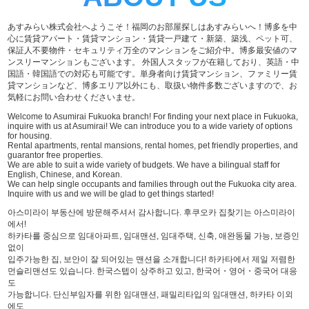
あすみらい株式会社へようこそ！福岡のお部屋探しはあすみらいへ！博多を中
心に賃貸アパート・賃貸マンション・賃貸一戸建て・新築、築浅、ペット可、
保証人不要物件・セキュリティ万全のマンションをご紹介中。博多最安値のマ
ンスリーマンションもございます。 外国人スタッフが在籍しており、英語・中
国語・韓国語での対応も可能です。単身者向け賃貸マンション、ファミリー賃
貸マンションなど、博多エリア以外にも、取扱い物件多数ございますので、お
気軽にお問い合わせくださいませ。
Welcome to Asumirai Fukuoka branch! For finding your next place in Fukuoka,
inquire with us at Asumirai! We can introduce you to a wide variety of options
for housing.
Rental apartments, rental mansions, rental homes, pet friendly properties, and
guarantor free properties.
We are able to suit a wide variety of budgets. We have a bilingual staff for
English, Chinese, and Korean.
We can help single occupants and families through out the Fukuoka city area.
Inquire with us and we will be glad to get things started!
아스미라이 부동산에 방문해주셔서 감사합니다. 후쿠오카 집찾기는 아스미라이
에서!
하카타를 중심으로 임대아파트, 임대맨션, 임대주택, 신축, 애완동물 가능, 보증인
없이
입주가능한 집, 보안이 잘 되어있는 맨션을 소개합니다! 하카타에서 제일 저렴한
먼슬리맨션도 있습니다. 한국스텝이 상주하고 있고, 한국어・영어・중국어 대응
도
가능합니다. 단신부임자를 위한 임대맨션, 패밀리타입의 임대맨션, 하카타 이외
에도