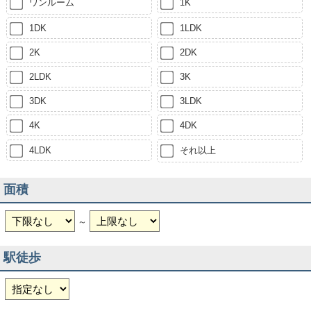
ワンルーム
1K
1DK
1LDK
2K
2DK
2LDK
3K
3DK
3LDK
4K
4DK
4LDK
それ以上
面積
～
駅徒歩