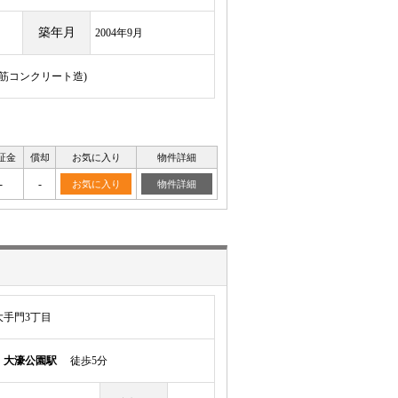
築年月
2004年9月
骨鉄筋コンクリート造)
証金
償却
お気に入り
物件詳細
-
-
お気に入り
物件詳細
手門3丁目
線
大濠公園駅
徒歩5分