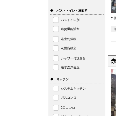
◆ バス・トイレ・洗面所
外
バストイレ別
追焚機能浴室
浴室乾燥機
洗面所独立
シャワー付洗面台
赤
温水洗浄便座
◆ キッチン
システムキッチン
ガスコンロ
2口コンロ