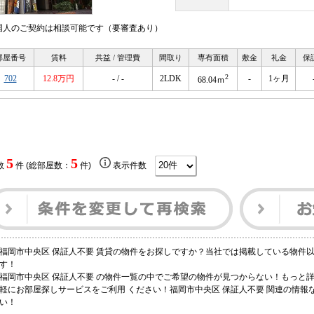
国人のご契約は相談可能です（要審査あり）
部屋番号
賃料
共益 / 管理費
間取り
専有面積
敷金
礼金
保
2
702
12.8万円
- / -
2LDK
-
1ヶ月
68.04ｍ
5
5
数
件 (総部屋数：
件)
表示件数
福岡市中央区 保証人不要 賃貸の物件をお探しですか？当社では掲載している物件
す！
福岡市中央区 保証人不要 の物件一覧の中でご希望の物件が見つからない！もっと
軽にお部屋探しサービスをご利用 ください！福岡市中央区 保証人不要 関連の情
い！