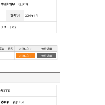
線
中洲川端駅
徒歩7分
築年月
2009年4月
ンクリート造)
証金
償却
お気に入り
物件詳細
-
-
お気に入り
物件詳細
坂3丁目
線
赤坂駅
徒歩10分