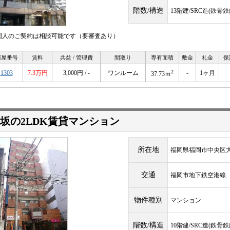
階数/構造
13階建/SRC造(鉄
国人のご契約は相談可能です（要審査あり）
部屋番号
賃料
共益 / 管理費
間取り
専有面積
敷金
礼金
保
2
1303
7.3万円
3,000円 / -
ワンルーム
-
1ヶ月
37.73ｍ
坂の2LDK賃貸マンション
所在地
福岡県福岡市中央区大
交通
福岡市地下鉄空港
物件種別
マンション
階数/構造
10階建/SRC造(鉄