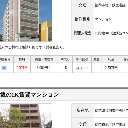
交通
福岡市地下鉄空港
物件種別
マンション
階数/構造
10階建/RC造(鉄筋コ
国人のご契約は相談可能です（要審査あり）
部屋番号
賃料
共益 / 管理費
間取り
専有面積
敷金
礼金
保
2
406
5.5万円
3,000円 / -
1K
-
2.75万円
24.36ｍ
坂の1K賃貸マンション
所在地
福岡県福岡市中央区赤
交通
福岡市地下鉄空港