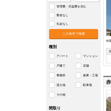
管理費・共益費を含む
敷金なし
礼金なし
外
種別
アパート
マンション
戸建て
店舗
事務所
倉庫・工場
赤
貸土地
駐車場
その他
間取り