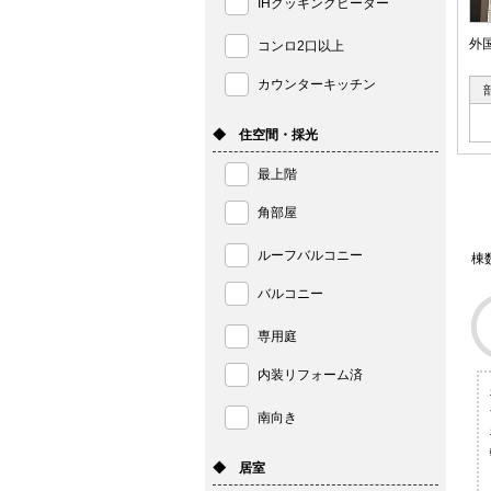
IHクッキングヒーター
外
コンロ2口以上
カウンターキッチン
◆ 住空間・採光
最上階
角部屋
ルーフバルコニー
棟
バルコニー
専用庭
内装リフォーム済
南向き
◆ 居室