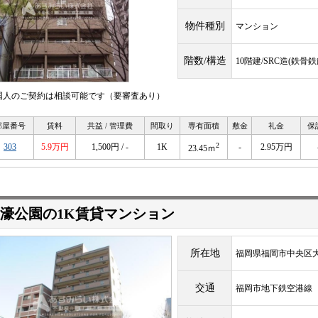
物件種別
マンション
階数/構造
10階建/SRC造(鉄
国人のご契約は相談可能です（要審査あり）
部屋番号
賃料
共益 / 管理費
間取り
専有面積
敷金
礼金
保
2
303
5.9万円
1,500円 / -
1K
-
2.95万円
23.45ｍ
濠公園の1K賃貸マンション
所在地
福岡県福岡市中央区大
交通
福岡市地下鉄空港