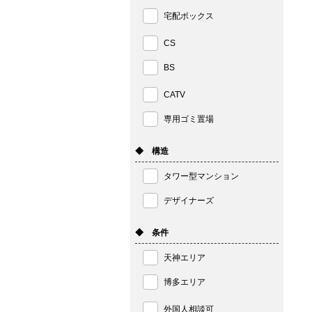
宅配ボックス
CS
BS
CATV
専用ゴミ置場
◆ 構造
タワー型マンション
デザイナーズ
◆ 条件
天神エリア
博多エリア
外国人相談可