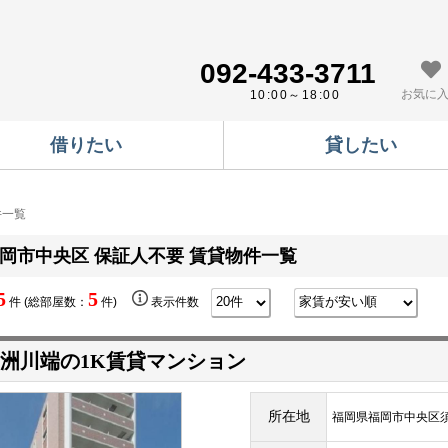
092-433-3711
お気に
10:00～18:00
借りたい
貸したい
件一覧
岡市中央区 保証人不要 賃貸物件一覧
5
5
件 (総部屋数：
件)
表示件数
洲川端の1K賃貸マンション
所在地
福岡県福岡市中央区