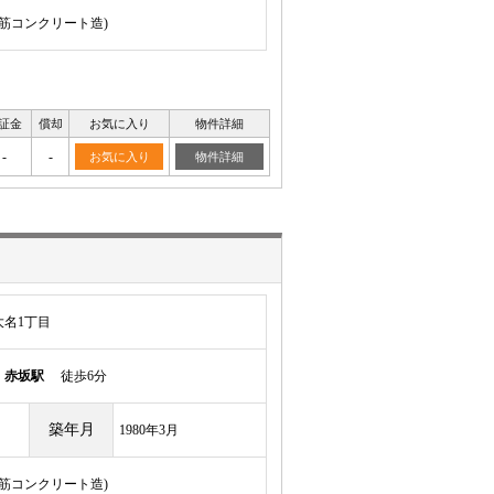
骨鉄筋コンクリート造)
証金
償却
お気に入り
物件詳細
-
-
お気に入り
物件詳細
名1丁目
線
赤坂駅
徒歩6分
築年月
1980年3月
骨鉄筋コンクリート造)