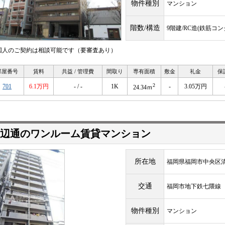
物件種別
マンション
階数/構造
9階建/RC造(鉄筋コ
国人のご契約は相談可能です（要審査あり）
部屋番号
賃料
共益 / 管理費
間取り
専有面積
敷金
礼金
保
2
701
6.1万円
- / -
1K
-
3.05万円
24.34ｍ
辺通のワンルーム賃貸マンション
所在地
福岡県福岡市中央区
交通
福岡市地下鉄七隈
物件種別
マンション