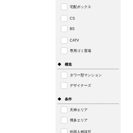
宅配ボックス
CS
BS
CATV
専用ゴミ置場
◆ 構造
タワー型マンション
デザイナーズ
◆ 条件
天神エリア
博多エリア
外国人相談可