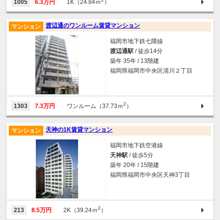
1005
6.3万円
1K（24.84ｍ
）
渡辺通のワンルーム賃貸マンション
マンション
福岡市地下鉄七隈線
渡辺通駅
/ 徒歩14分
築年 35年 / 13階建
福岡県福岡市中央区清川２丁目
2
1303
7.3万円
ワンルーム（37.73ｍ
）
天神の1K賃貸マンション
マンション
福岡市地下鉄空港線
天神駅
/ 徒歩5分
築年 20年 / 15階建
福岡県福岡市中央区天神3丁目
2
213
8.5万円
2K（39.24ｍ
）