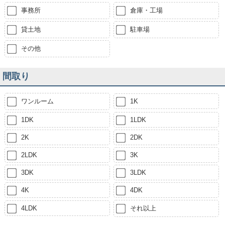
事務所
倉庫・工場
貸土地
駐車場
その他
間取り
ワンルーム
1K
1DK
1LDK
2K
2DK
2LDK
3K
3DK
3LDK
4K
4DK
4LDK
それ以上