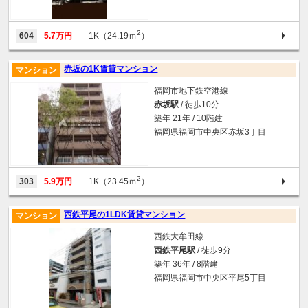
2
604
5.7万円
1K（24.19ｍ
）
赤坂の1K賃貸マンション
マンション
福岡市地下鉄空港線
赤坂駅
/ 徒歩10分
築年 21年 / 10階建
福岡県福岡市中央区赤坂3丁目
2
303
5.9万円
1K（23.45ｍ
）
西鉄平尾の1LDK賃貸マンション
マンション
西鉄大牟田線
西鉄平尾駅
/ 徒歩9分
築年 36年 / 8階建
福岡県福岡市中央区平尾5丁目