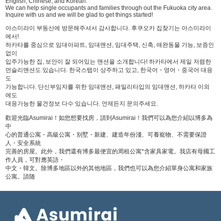
English, Chinese, and Korean.
We can help single occupants and families through out the Fukuoka city area.
Inquire with us and we will be glad to get things started!
아스미라이 부동산에 방문해주셔서 감사합니다. 후쿠오카 집찾기는 아스미라이
에서!
하카타를 중심으로 임대아파트, 임대맨션, 임대주택, 신축, 애완동물 가능, 보증인
없이
입주가능한 집, 보안이 잘 되어있는 맨션을 소개합니다! 하카타에서 제일 저렴한
먼슬리맨션도 있습니다. 한국스텝이 상주하고 있고, 한국어・영어・중국어 대응
도
가능합니다. 단신부임자를 위한 임대맨션, 패밀리타입의 임대맨션, 하카타 이외
에도
대응가능한 물건정보 다수 있습니다. 언제든지 문의주세요.
歡迎光臨Asumirai！如您想要找房，請到Asumirai！我們可以為您介紹以博多為
中
心的普通公寓・高級公寓・别墅・新建、建造年份淺、可養寵物、不需要保證
人・安全系統
完善的房屋。此外，我們還有博多最便宜的周租公寓*含家具家電。我店有母國工
作人員，可對應英語・
中文・韓文。除博多地區以外的其他地區，我們也可以為您介紹單身公寓和家族
公寓。請随