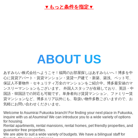
▼もっと条件を指定▼
ABOUT US
あすみらい株式会社へようこそ！福岡のお部屋探しはあすみらいへ！博多を中
心に賃貸アパート・賃貸マンション・賃貸一戸建て・新築、築浅、ペット可、
保証人不要物件・セキュリティ万全のマンションをご紹介中。博多最安値のマ
ンスリーマンションもございます。 外国人スタッフが在籍しており、英語・中
国語・韓国語での対応も可能です。単身者向け賃貸マンション、ファミリー賃
貸マンションなど、博多エリア以外にも、取扱い物件多数ございますので、お
気軽にお問い合わせくださいませ。
Welcome to Asumirai Fukuoka branch! For finding your next place in Fukuoka,
inquire with us at Asumirai! We can introduce you to a wide variety of options
for housing.
Rental apartments, rental mansions, rental homes, pet friendly properties, and
guarantor free properties.
We are able to suit a wide variety of budgets. We have a bilingual staff for