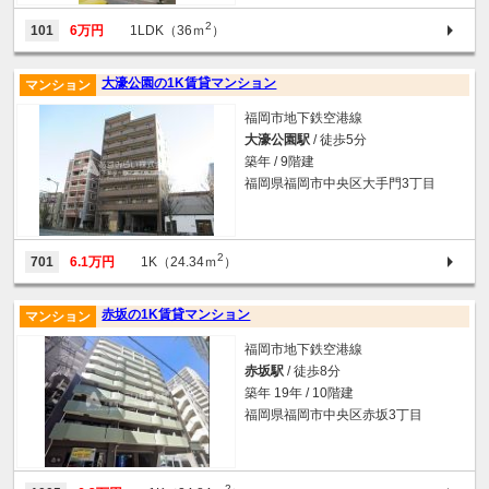
2
101
6万円
1LDK（36ｍ
）
大濠公園の1K賃貸マンション
マンション
福岡市地下鉄空港線
大濠公園駅
/ 徒歩5分
築年 / 9階建
福岡県福岡市中央区大手門3丁目
2
701
6.1万円
1K（24.34ｍ
）
赤坂の1K賃貸マンション
マンション
福岡市地下鉄空港線
赤坂駅
/ 徒歩8分
築年 19年 / 10階建
福岡県福岡市中央区赤坂3丁目
2