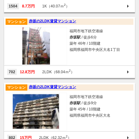
2
1504
8.7万円
1K（40.07ｍ
）
赤坂の2LDK賃貸マンション
マンション
福岡市地下鉄空港線
赤坂駅
/ 徒歩6分
築年 46年 / 10階建
福岡県福岡市中央区大名1丁目
2
702
12.8万円
2LDK（68.04ｍ
）
赤坂の2LDK賃貸マンション
マンション
福岡市地下鉄空港線
赤坂駅
/ 徒歩9分
築年 45年 / 10階建
福岡県福岡市中央区大名
2
802
15万円
2LDK（62.32ｍ
）