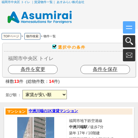
福岡市中央区 トイレ ｜賃貸物件一覧｜ あすみらい株式会社
TOPページ
>
物件検索
>
物件一覧
選択中の条件
福岡市中央区 トイレ
条件を変更
条件を保存
棟数
13
件 (総物件数：
14
件)
並び順 ：
中洲川端の1K賃貸マンション
マンション
福岡市地下鉄空港線
中洲川端駅
/ 徒歩7分
築年 17年 / 10階建