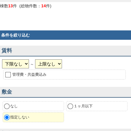
棟数
13
件 (総物件数：
14
件)
条件を絞り込む
賃料
～
管理費・共益費込み
敷金
なし
１ヶ月以下
指定しない