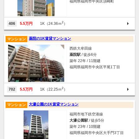
福岡県福岡市中央区須崎町
2
406
5.5万円
1K（24.36ｍ
）
薬院の1K賃貸マンション
マンション
西鉄大牟田線
薬院駅
/ 徒歩6分
築年 22年 / 11階建
福岡県福岡市中央区平尾1丁目
2
702
5.5万円
1K（22.25ｍ
）
大濠公園の1K賃貸マンション
マンション
福岡市地下鉄空港線
大濠公園駅
/ 徒歩5分
築年 23年 / 10階建
福岡県福岡市中央区大手門3丁目