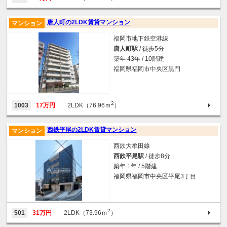
唐人町の2LDK賃貸マンション
マンション
福岡市地下鉄空港線
唐人町駅
/ 徒歩5分
築年 43年 / 10階建
福岡県福岡市中央区黒門
2
1003
17万円
2LDK（76.96ｍ
）
西鉄平尾の2LDK賃貸マンション
マンション
西鉄大牟田線
西鉄平尾駅
/ 徒歩8分
築年 1年 / 5階建
福岡県福岡市中央区平尾3丁目
2
501
31万円
2LDK（73.96ｍ
）