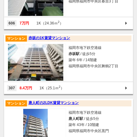
福岡県福岡市中央区春吉3丁目
2
606
7万円
1K（24.36ｍ
）
赤坂の1K賃貸マンション
マンション
福岡市地下鉄空港線
赤坂駅
/ 徒歩5分
築年 6年 / 14階建
福岡県福岡市中央区舞鶴2丁目
2
307
8.4万円
1K（25.1ｍ
）
唐人町の2LDK賃貸マンション
マンション
福岡市地下鉄空港線
唐人町駅
/ 徒歩5分
築年 43年 / 10階建
福岡県福岡市中央区黒門