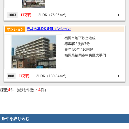
2
1003
17万円
2LDK（76.96ｍ
）
赤坂の3LDK賃貸マンション
マンション
福岡市地下鉄空港線
赤坂駅
/ 徒歩7分
築年 50年 / 10階建
福岡県福岡市中央区大手門
2
808
27万円
3LDK（139.84ｍ
）
棟数
4
件 (総物件数：
4
件)
条件を絞り込む