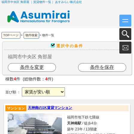
福岡市中央区 角部屋 ｜賃貸物件一覧｜ あすみらい株式会社
TOPページ
>
物件検索
>
物件一覧
選択中の条件
福岡市中央区 角部屋
条件を変更
条件を保存
棟数
4
件 (総物件数：
4
件)
並び順 ：
天神南の1K賃貸マンション
マンション
福岡市地下鉄七隈線
天神南駅
/ 徒歩4分
築年 23年 / 13階建