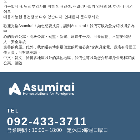
도
가능합니다. 단신부임자를 위한 임대맨션, 패밀리타입의 임대맨션, 하카타 이외
에도
대응가능한 물건정보 다수 있습니다. 언제든지 문의주세요.
歡迎光臨Asumirai！如您想要找房，請到Asumirai！我們可以為您介紹以博多為
中
心的普通公寓・高級公寓・别墅・新建、建造年份淺、可養寵物、不需要保證
人・安全系統
完善的房屋。此外，我們還有博多最便宜的周租公寓*含家具家電。我店有母國工
作人員，可對應英語・
中文・韓文。除博多地區以外的其他地區，我們也可以為您介紹單身公寓和家族
公寓。請随
TEL
092-433-3711
営業時間：10:00～18:00 定休日:毎週日曜日