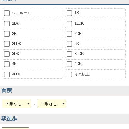
ワンルーム
1K
1DK
1LDK
2K
2DK
2LDK
3K
3DK
3LDK
4K
4DK
4LDK
それ以上
面積
～
駅徒歩