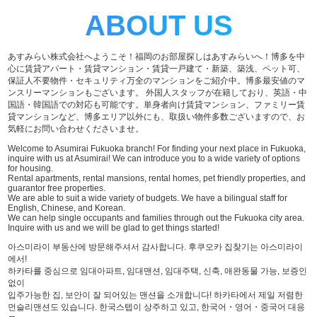
ABOUT US
あすみらい株式会社へようこそ！福岡のお部屋探しはあすみらいへ！博多を中
心に賃貸アパート・賃貸マンション・賃貸一戸建て・新築、築浅、ペット可、
保証人不要物件・セキュリティ万全のマンションをご紹介中。博多最安値のマ
ンスリーマンションもございます。 外国人スタッフが在籍しており、英語・中
国語・韓国語での対応も可能です。単身者向け賃貸マンション、ファミリー賃
貸マンションなど、博多エリア以外にも、取扱い物件多数ございますので、お
気軽にお問い合わせくださいませ。
Welcome to Asumirai Fukuoka branch! For finding your next place in Fukuoka,
inquire with us at Asumirai! We can introduce you to a wide variety of options
for housing.
Rental apartments, rental mansions, rental homes, pet friendly properties, and
guarantor free properties.
We are able to suit a wide variety of budgets. We have a bilingual staff for
English, Chinese, and Korean.
We can help single occupants and families through out the Fukuoka city area.
Inquire with us and we will be glad to get things started!
아스미라이 부동산에 방문해주셔서 감사합니다. 후쿠오카 집찾기는 아스미라이
에서!
하카타를 중심으로 임대아파트, 임대맨션, 임대주택, 신축, 애완동물 가능, 보증인
없이
입주가능한 집, 보안이 잘 되어있는 맨션을 소개합니다! 하카타에서 제일 저렴한
먼슬리맨션도 있습니다. 한국스텝이 상주하고 있고, 한국어・영어・중국어 대응