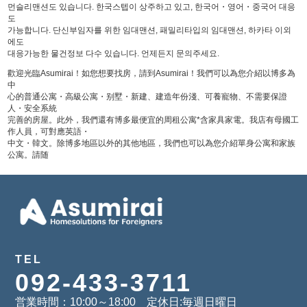
먼슬리맨션도 있습니다. 한국스텝이 상주하고 있고, 한국어・영어・중국어 대응
도
가능합니다. 단신부임자를 위한 임대맨션, 패밀리타입의 임대맨션, 하카타 이외
에도
대응가능한 물건정보 다수 있습니다. 언제든지 문의주세요.
歡迎光臨Asumirai！如您想要找房，請到Asumirai！我們可以為您介紹以博多為
中
心的普通公寓・高級公寓・别墅・新建、建造年份淺、可養寵物、不需要保證
人・安全系統
完善的房屋。此外，我們還有博多最便宜的周租公寓*含家具家電。我店有母國工
作人員，可對應英語・
中文・韓文。除博多地區以外的其他地區，我們也可以為您介紹單身公寓和家族
公寓。請随
TEL
092-433-3711
営業時間：10:00～18:00 定休日:毎週日曜日