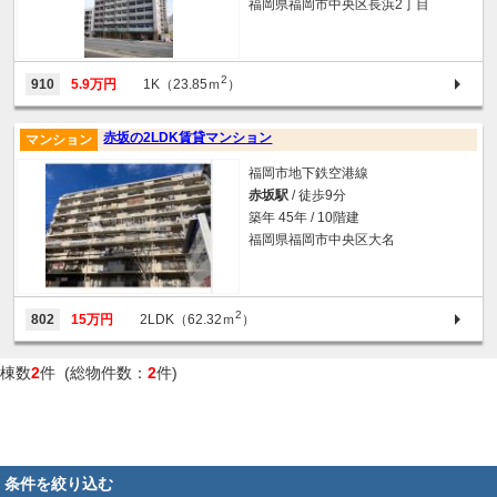
福岡県福岡市中央区長浜2丁目
2
910
5.9万円
1K（23.85ｍ
）
赤坂の2LDK賃貸マンション
マンション
福岡市地下鉄空港線
赤坂駅
/ 徒歩9分
築年 45年 / 10階建
福岡県福岡市中央区大名
2
802
15万円
2LDK（62.32ｍ
）
棟数
2
件 (総物件数：
2
件)
条件を絞り込む