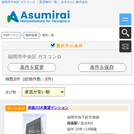
福岡市中央区 ガスコンロ ｜賃貸物件一覧｜ あすみらい株式会社
TOPページ
>
物件検索
>
物件一覧
選択中の条件
福岡市中央区 ガスコンロ
条件を変更
条件を保存
棟数
2
件 (総物件数：
2
件)
並び順 ：
赤坂の1K賃貸マンション
マンション
福岡市地下鉄空港線
赤坂駅
/ 徒歩9分
築年 10年 / 14階建