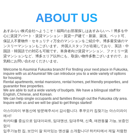
ABOUT US
あすみらい株式会社へようこそ！福岡のお部屋探しはあすみらいへ！博多を中
心に賃貸アパート・賃貸マンション・賃貸一戸建て・新築、築浅、ペット可、
保証人不要物件・セキュリティ万全のマンションをご紹介中。博多最安値のマ
ンスリーマンションもございます。 外国人スタッフが在籍しており、英語・中
国語・韓国語での対応も可能です。単身者向け賃貸マンション、ファミリー賃
貸マンションなど、博多エリア以外にも、取扱い物件多数ございますので、お
気軽にお問い合わせくださいませ。
Welcome to Asumirai Fukuoka branch! For finding your next place in Fukuoka,
inquire with us at Asumirai! We can introduce you to a wide variety of options
for housing.
Rental apartments, rental mansions, rental homes, pet friendly properties, and
guarantor free properties.
We are able to suit a wide variety of budgets. We have a bilingual staff for
English, Chinese, and Korean.
We can help single occupants and families through out the Fukuoka city area.
Inquire with us and we will be glad to get things started!
아스미라이 부동산에 방문해주셔서 감사합니다. 후쿠오카 집찾기는 아스미라이
에서!
하카타를 중심으로 임대아파트, 임대맨션, 임대주택, 신축, 애완동물 가능, 보증인
없이
입주가능한 집, 보안이 잘 되어있는 맨션을 소개합니다! 하카타에서 제일 저렴한