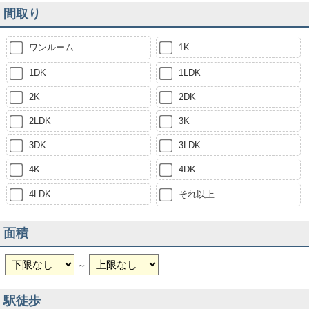
間取り
ワンルーム
1K
1DK
1LDK
2K
2DK
2LDK
3K
3DK
3LDK
4K
4DK
4LDK
それ以上
面積
～
駅徒歩