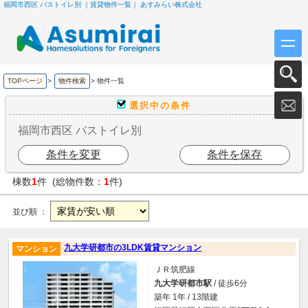
福岡市西区 バストイレ別 ｜賃貸物件一覧｜ あすみらい株式会社
TOPページ
>
物件検索
>
物件一覧
選択中の条件
福岡市西区 バストイレ別
条件を変更
条件を保存
棟数
1
件 (総物件数：
1
件)
並び順 ：
九大学研都市の3LDK賃貸マンション
マンション
ＪＲ筑肥線
九大学研都市駅
/ 徒歩6分
築年 1年 / 13階建