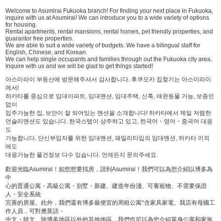
Welcome to Asumirai Fukuoka branch! For finding your next place in Fukuoka,
inquire with us at Asumirai! We can introduce you to a wide variety of options
for housing.
Rental apartments, rental mansions, rental homes, pet friendly properties, and
guarantor free properties.
We are able to suit a wide variety of budgets. We have a bilingual staff for
English, Chinese, and Korean.
We can help single occupants and families through out the Fukuoka city area.
Inquire with us and we will be glad to get things started!
아스미라이 부동산에 방문해주셔서 감사합니다. 후쿠오카 집찾기는 아스미라이
에서!
하카타를 중심으로 임대아파트, 임대맨션, 임대주택, 신축, 애완동물 가능, 보증인
없이
입주가능한 집, 보안이 잘 되어있는 맨션을 소개합니다! 하카타에서 제일 저렴한
먼슬리맨션도 있습니다. 한국스텝이 상주하고 있고, 한국어・영어・중국어 대응
도
가능합니다. 단신부임자를 위한 임대맨션, 패밀리타입의 임대맨션, 하카타 이외
에도
대응가능한 물건정보 다수 있습니다. 언제든지 문의주세요.
歡迎光臨Asumirai！如您想要找房，請到Asumirai！我們可以為您介紹以博多為
中
心的普通公寓・高級公寓・别墅・新建、建造年份淺、可養寵物、不需要保證
人・安全系統
完善的房屋。此外，我們還有博多最便宜的周租公寓*含家具家電。我店有母國工
作人員，可對應英語・
中文・韓文。除博多地區以外的其他地區，我們也可以為您介紹單身公寓和家族