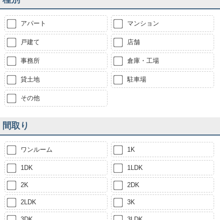
アパート
マンション
戸建て
店舗
事務所
倉庫・工場
貸土地
駐車場
その他
間取り
ワンルーム
1K
1DK
1LDK
2K
2DK
2LDK
3K
3DK
3LDK