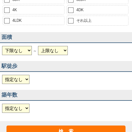
4K
4DK
4LDK
それ以上
面積
～
駅徒歩
築年数