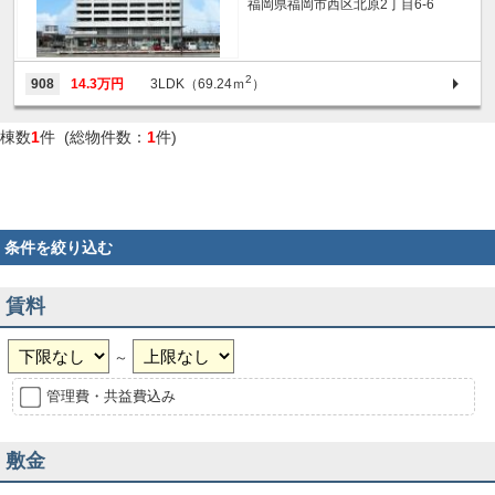
福岡県福岡市西区北原2丁目6-6
2
908
14.3万円
3LDK（69.24ｍ
）
棟数
1
件 (総物件数：
1
件)
条件を絞り込む
賃料
～
管理費・共益費込み
敷金