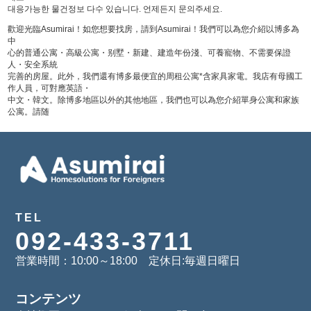
대응가능한 물건정보 다수 있습니다. 언제든지 문의주세요.
歡迎光臨Asumirai！如您想要找房，請到Asumirai！我們可以為您介紹以博多為
中
心的普通公寓・高級公寓・别墅・新建、建造年份淺、可養寵物、不需要保證
人・安全系統
完善的房屋。此外，我們還有博多最便宜的周租公寓*含家具家電。我店有母國工
作人員，可對應英語・
中文・韓文。除博多地區以外的其他地區，我們也可以為您介紹單身公寓和家族
公寓。請随
TEL
092-433-3711
営業時間：10:00～18:00 定休日:毎週日曜日
コンテンツ