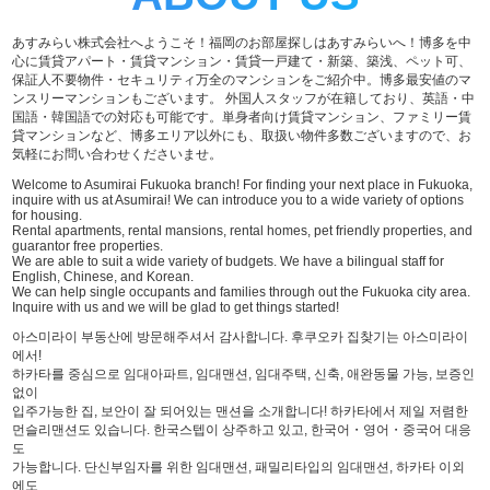
あすみらい株式会社へようこそ！福岡のお部屋探しはあすみらいへ！博多を中
心に賃貸アパート・賃貸マンション・賃貸一戸建て・新築、築浅、ペット可、
保証人不要物件・セキュリティ万全のマンションをご紹介中。博多最安値のマ
ンスリーマンションもございます。 外国人スタッフが在籍しており、英語・中
国語・韓国語での対応も可能です。単身者向け賃貸マンション、ファミリー賃
貸マンションなど、博多エリア以外にも、取扱い物件多数ございますので、お
気軽にお問い合わせくださいませ。
Welcome to Asumirai Fukuoka branch! For finding your next place in Fukuoka,
inquire with us at Asumirai! We can introduce you to a wide variety of options
for housing.
Rental apartments, rental mansions, rental homes, pet friendly properties, and
guarantor free properties.
We are able to suit a wide variety of budgets. We have a bilingual staff for
English, Chinese, and Korean.
We can help single occupants and families through out the Fukuoka city area.
Inquire with us and we will be glad to get things started!
아스미라이 부동산에 방문해주셔서 감사합니다. 후쿠오카 집찾기는 아스미라이
에서!
하카타를 중심으로 임대아파트, 임대맨션, 임대주택, 신축, 애완동물 가능, 보증인
없이
입주가능한 집, 보안이 잘 되어있는 맨션을 소개합니다! 하카타에서 제일 저렴한
먼슬리맨션도 있습니다. 한국스텝이 상주하고 있고, 한국어・영어・중국어 대응
도
가능합니다. 단신부임자를 위한 임대맨션, 패밀리타입의 임대맨션, 하카타 이외
에도