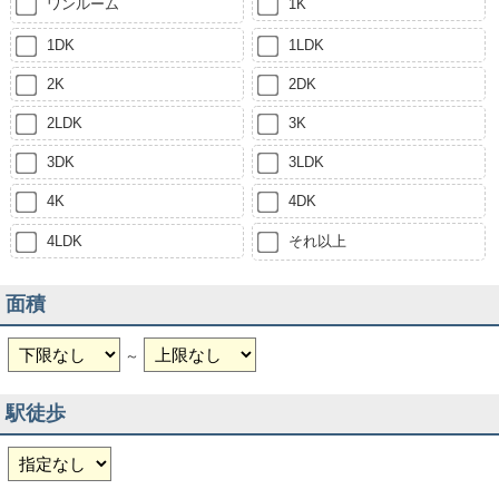
ワンルーム
1K
1DK
1LDK
2K
2DK
2LDK
3K
3DK
3LDK
4K
4DK
4LDK
それ以上
面積
～
駅徒歩