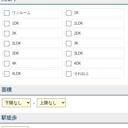
ワンルーム
1K
1DK
1LDK
2K
2DK
2LDK
3K
3DK
3LDK
4K
4DK
4LDK
それ以上
面積
～
駅徒歩