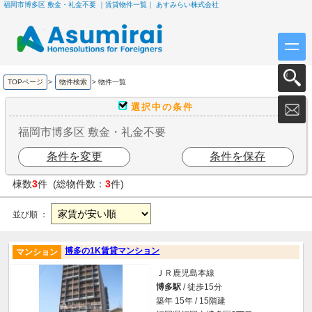
福岡市博多区 敷金・礼金不要 ｜賃貸物件一覧｜ あすみらい株式会社
TOPページ
>
物件検索
>
物件一覧
選択中の条件
福岡市博多区 敷金・礼金不要
条件を変更
条件を保存
棟数
3
件 (総物件数：
3
件)
並び順 ：
博多の1K賃貸マンション
マンション
ＪＲ鹿児島本線
博多駅
/ 徒歩15分
築年 15年 / 15階建