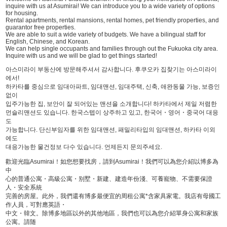
inquire with us at Asumirai! We can introduce you to a wide variety of options
for housing.
Rental apartments, rental mansions, rental homes, pet friendly properties, and
guarantor free properties.
We are able to suit a wide variety of budgets. We have a bilingual staff for
English, Chinese, and Korean.
We can help single occupants and families through out the Fukuoka city area.
Inquire with us and we will be glad to get things started!
아스미라이 부동산에 방문해주셔서 감사합니다. 후쿠오카 집찾기는 아스미라이
에서!
하카타를 중심으로 임대아파트, 임대맨션, 임대주택, 신축, 애완동물 가능, 보증인
없이
입주가능한 집, 보안이 잘 되어있는 맨션을 소개합니다! 하카타에서 제일 저렴한
먼슬리맨션도 있습니다. 한국스텝이 상주하고 있고, 한국어・영어・중국어 대응
도
가능합니다. 단신부임자를 위한 임대맨션, 패밀리타입의 임대맨션, 하카타 이외
에도
대응가능한 물건정보 다수 있습니다. 언제든지 문의주세요.
歡迎光臨Asumirai！如您想要找房，請到Asumirai！我們可以為您介紹以博多為
中
心的普通公寓・高級公寓・别墅・新建、建造年份淺、可養寵物、不需要保證
人・安全系統
完善的房屋。此外，我們還有博多最便宜的周租公寓*含家具家電。我店有母國工
作人員，可對應英語・
中文・韓文。除博多地區以外的其他地區，我們也可以為您介紹單身公寓和家族
公寓。請随