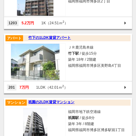
福岡県福岡市博多区2丁目
2
1203
5.2万円
1K（24.51ｍ
）
竹下の1LDK賃貸アパート
アパート
ＪＲ鹿児島本線
竹下駅
/ 徒歩15分
築年 18年 / 2階建
福岡県福岡市博多区美野島4丁目
2
201
7万円
1LDK（42.01ｍ
）
祇園の2LDK賃貸マンション
マンション
福岡市地下鉄空港線
祇園駅
/ 徒歩8分
築年 3年 / 8階建
福岡県福岡市博多区博多駅前1丁目