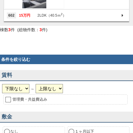
2
602
15万円
2LDK（40.5ｍ
）
棟数
3
件 (総物件数：
3
件)
条件を絞り込む
賃料
～
管理費・共益費込み
敷金
なし
１ヶ月以下