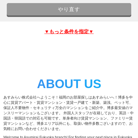
▼もっと条件を指定▼
ABOUT US
あすみらい株式会社へようこそ！福岡のお部屋探しはあすみらいへ！博多を中
心に賃貸アパート・賃貸マンション・賃貸一戸建て・新築、築浅、ペット可、
保証人不要物件・セキュリティ万全のマンションをご紹介中。博多最安値のマ
ンスリーマンションもございます。 外国人スタッフが在籍しており、英語・中
国語・韓国語での対応も可能です。単身者向け賃貸マンション、ファミリー賃
貸マンションなど、博多エリア以外にも、取扱い物件多数ございますので、お
気軽にお問い合わせくださいませ。
Welcome to Asumirai Fukuoka branch! For finding your next place in Fukuoka,