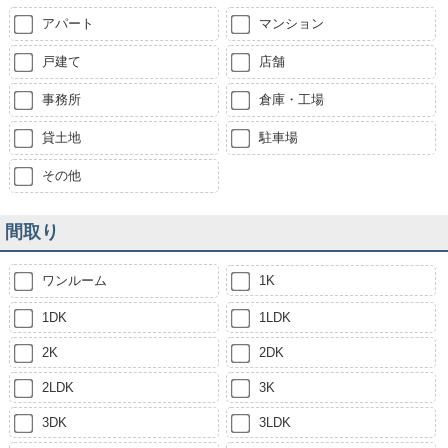
アパート
マンション
戸建て
店舗
事務所
倉庫・工場
貸土地
駐車場
その他
間取り
ワンルーム
1K
1DK
1LDK
2K
2DK
2LDK
3K
3DK
3LDK