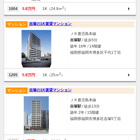
2
1004
5.8万円
1K（24.9ｍ
）
吉塚の1K賃貸マンション
マンション
ＪＲ鹿児島本線
吉塚駅
/ 徒歩5分
築年 18年 / 14階建
福岡県福岡市博多区千代1丁目
2
1205
5.9万円
1K（25ｍ
）
吉塚の1K賃貸マンション
マンション
ＪＲ鹿児島本線
吉塚駅
/ 徒歩13分
築年 2年 / 15階建
福岡県福岡市博多区吉塚5丁目
2