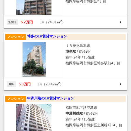
福岡県福岡市博多区2丁目
2
1203
5.2万円
1K（24.51ｍ
）
博多の1K賃貸マンション
マンション
ＪＲ鹿児島本線
博多駅
/ 徒歩9分
築年 24年 / 15階建
福岡県福岡市博多区博多駅前4丁目
2
306
5.3万円
1K（23.49ｍ
）
中洲川端の1K賃貸マンション
マンション
福岡市地下鉄空港線
中洲川端駅
/ 徒歩2分
築年 24年 / 15階建
福岡県福岡市博多区上川端町14丁目