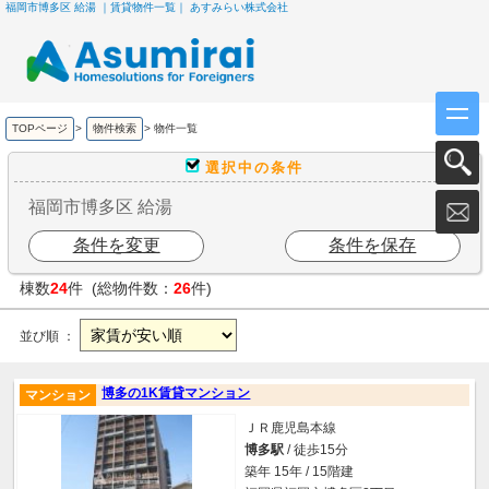
福岡市博多区 給湯 ｜賃貸物件一覧｜ あすみらい株式会社
TOPページ
>
物件検索
>
物件一覧
選択中の条件
福岡市博多区 給湯
条件を変更
条件を保存
棟数
24
件 (総物件数：
26
件)
並び順 ：
博多の1K賃貸マンション
マンション
ＪＲ鹿児島本線
博多駅
/ 徒歩15分
築年 15年 / 15階建