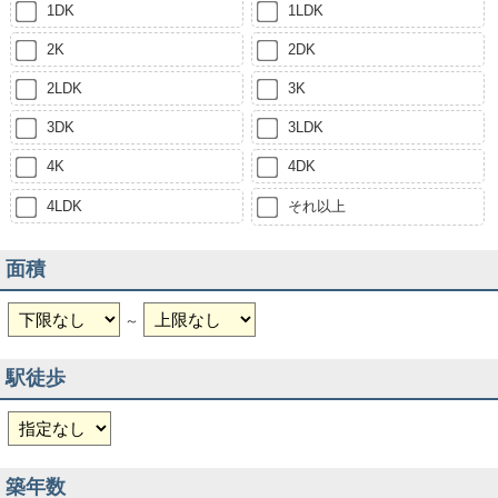
1DK
1LDK
2K
2DK
2LDK
3K
3DK
3LDK
4K
4DK
4LDK
それ以上
面積
～
駅徒歩
築年数