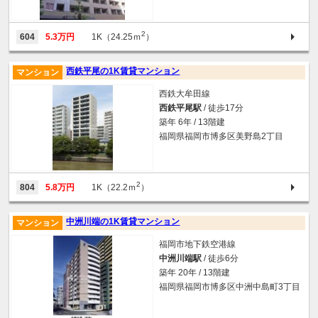
2
604
5.3万円
1K（24.25ｍ
）
西鉄平尾の1K賃貸マンション
マンション
西鉄大牟田線
西鉄平尾駅
/ 徒歩17分
築年 6年 / 13階建
福岡県福岡市博多区美野島2丁目
2
804
5.8万円
1K（22.2ｍ
）
中洲川端の1K賃貸マンション
マンション
福岡市地下鉄空港線
中洲川端駅
/ 徒歩6分
築年 20年 / 13階建
福岡県福岡市博多区中洲中島町3丁目