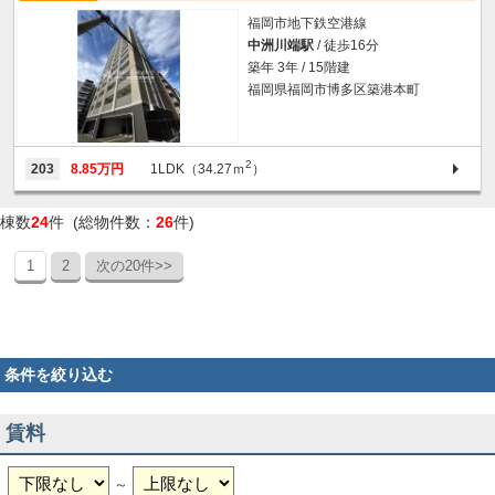
福岡市地下鉄空港線
中洲川端駅
/ 徒歩16分
築年 3年 / 15階建
福岡県福岡市博多区築港本町
2
203
8.85万円
1LDK（34.27ｍ
）
棟数
24
件 (総物件数：
26
件)
1
2
次の20件>>
条件を絞り込む
賃料
～