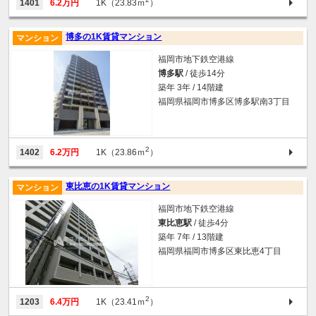
1401
6.2万円
1K（23.83ｍ
）
博多の1K賃貸マンション
マンション
福岡市地下鉄空港線
博多駅
/ 徒歩14分
築年 3年 / 14階建
福岡県福岡市博多区博多駅南3丁目
2
1402
6.2万円
1K（23.86ｍ
）
東比恵の1K賃貸マンション
マンション
福岡市地下鉄空港線
東比恵駅
/ 徒歩4分
築年 7年 / 13階建
福岡県福岡市博多区東比恵4丁目
2
1203
6.4万円
1K（23.41ｍ
）