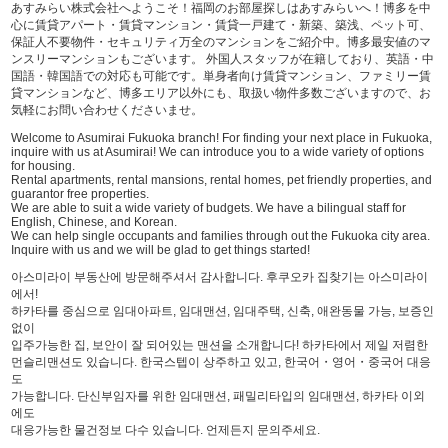
あすみらい株式会社へようこそ！福岡のお部屋探しはあすみらいへ！博多を中
心に賃貸アパート・賃貸マンション・賃貸一戸建て・新築、築浅、ペット可、
保証人不要物件・セキュリティ万全のマンションをご紹介中。博多最安値のマ
ンスリーマンションもございます。 外国人スタッフが在籍しており、英語・中
国語・韓国語での対応も可能です。単身者向け賃貸マンション、ファミリー賃
貸マンションなど、博多エリア以外にも、取扱い物件多数ございますので、お
気軽にお問い合わせくださいませ。
Welcome to Asumirai Fukuoka branch! For finding your next place in Fukuoka,
inquire with us at Asumirai! We can introduce you to a wide variety of options
for housing.
Rental apartments, rental mansions, rental homes, pet friendly properties, and
guarantor free properties.
We are able to suit a wide variety of budgets. We have a bilingual staff for
English, Chinese, and Korean.
We can help single occupants and families through out the Fukuoka city area.
Inquire with us and we will be glad to get things started!
아스미라이 부동산에 방문해주셔서 감사합니다. 후쿠오카 집찾기는 아스미라이
에서!
하카타를 중심으로 임대아파트, 임대맨션, 임대주택, 신축, 애완동물 가능, 보증인
없이
입주가능한 집, 보안이 잘 되어있는 맨션을 소개합니다! 하카타에서 제일 저렴한
먼슬리맨션도 있습니다. 한국스텝이 상주하고 있고, 한국어・영어・중국어 대응
도
가능합니다. 단신부임자를 위한 임대맨션, 패밀리타입의 임대맨션, 하카타 이외
에도
대응가능한 물건정보 다수 있습니다. 언제든지 문의주세요.