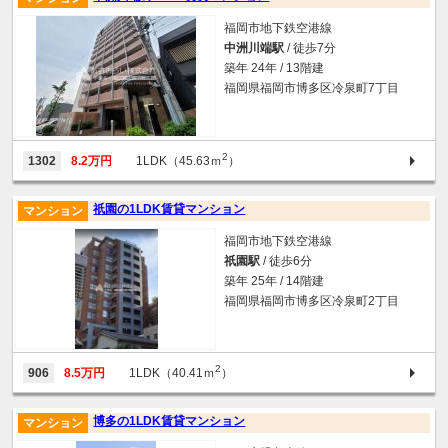
福岡市地下鉄空港線
中洲川端駅
/ 徒歩7分
築年 24年 / 13階建
福岡県福岡市博多区冷泉町7丁目
2
1302
8.2万円
1LDK（45.63ｍ
）
祇園の1LDK賃貸マンション
マンション
福岡市地下鉄空港線
祇園駅
/ 徒歩6分
築年 25年 / 14階建
福岡県福岡市博多区冷泉町2丁目
2
906
8.5万円
1LDK（40.41ｍ
）
博多の1LDK賃貸マンション
マンション