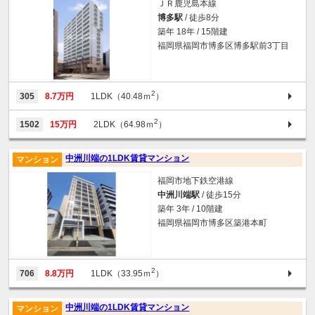
ＪＲ鹿児島本線
博多駅
/ 徒歩8分
築年 18年 / 15階建
福岡県福岡市博多区博多駅前3丁目
2
305
8.7万円
1LDK（40.48ｍ
）
2
1502
15万円
2LDK（64.98ｍ
）
中洲川端の1LDK賃貸マンション
マンション
福岡市地下鉄空港線
中洲川端駅
/ 徒歩15分
築年 3年 / 10階建
福岡県福岡市博多区築港本町
2
706
8.8万円
1LDK（33.95ｍ
）
中洲川端の1LDK賃貸マンション
マンション