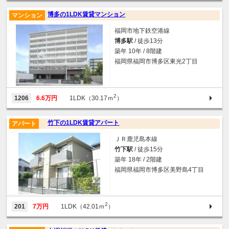
博多の1LDK賃貸マンション
マンション
福岡市地下鉄空港線
博多駅
/ 徒歩13分
築年 10年 / 8階建
福岡県福岡市博多区東光2丁目
2
1206
6.6万円
1LDK（30.17ｍ
）
竹下の1LDK賃貸アパート
アパート
ＪＲ鹿児島本線
竹下駅
/ 徒歩15分
築年 18年 / 2階建
福岡県福岡市博多区美野島4丁目
2
201
7万円
1LDK（42.01ｍ
）