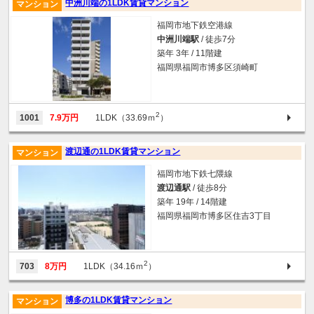
中洲川端の1LDK賃貸マンション
マンション
福岡市地下鉄空港線
中洲川端駅
/ 徒歩7分
築年 3年 / 11階建
福岡県福岡市博多区須崎町
2
1001
7.9万円
1LDK（33.69ｍ
）
渡辺通の1LDK賃貸マンション
マンション
福岡市地下鉄七隈線
渡辺通駅
/ 徒歩8分
築年 19年 / 14階建
福岡県福岡市博多区住吉3丁目
2
703
8万円
1LDK（34.16ｍ
）
博多の1LDK賃貸マンション
マンション