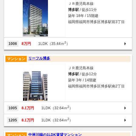
ＪＲ鹿児島本線
博多駅
/ 徒歩11分
築年 18年 / 15階建
福岡県福岡市博多区博多駅前3丁目
2
1006
8万円
1LDK（35.44ｍ
）
リーフル博多
マンション
ＪＲ鹿児島本線
博多駅
/ 徒歩12分
築年 3年 / 14階建
福岡県福岡市博多区博多駅南2丁目
2
1005
8.1万円
1LDK（32.64ｍ
）
2
1205
8.1万円
1LDK（32.64ｍ
）
中洲川端の1LDK賃貸マンション
マンション