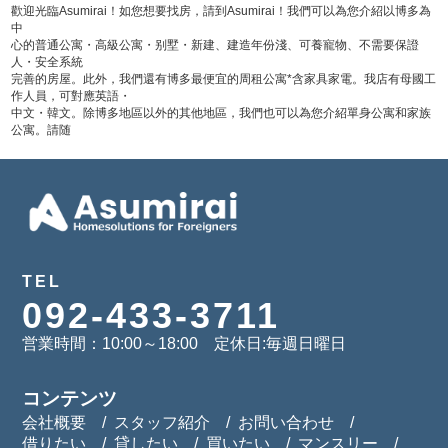
歡迎光臨Asumirai！如您想要找房，請到Asumirai！我們可以為您介紹以博多為
中
心的普通公寓・高級公寓・别墅・新建、建造年份淺、可養寵物、不需要保證
人・安全系統
完善的房屋。此外，我們還有博多最便宜的周租公寓*含家具家電。我店有母國工
作人員，可對應英語・
中文・韓文。除博多地區以外的其他地區，我們也可以為您介紹單身公寓和家族
公寓。請随
TEL
092-433-3711
営業時間：10:00～18:00 定休日:毎週日曜日
コンテンツ
会社概要
スタッフ紹介
お問い合わせ
借りたい
貸したい
買いたい
マンスリー