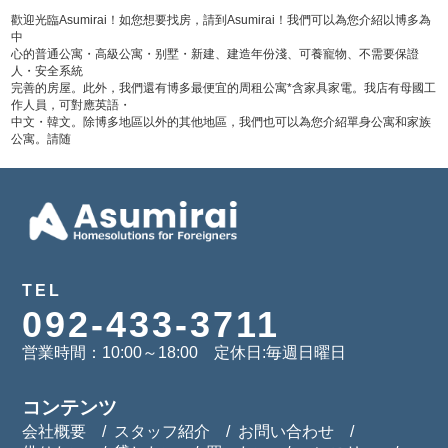
歡迎光臨Asumirai！如您想要找房，請到Asumirai！我們可以為您介紹以博多為
中
心的普通公寓・高級公寓・别墅・新建、建造年份淺、可養寵物、不需要保證
人・安全系統
完善的房屋。此外，我們還有博多最便宜的周租公寓*含家具家電。我店有母國工
作人員，可對應英語・
中文・韓文。除博多地區以外的其他地區，我們也可以為您介紹單身公寓和家族
公寓。請随
TEL
092-433-3711
営業時間：10:00～18:00 定休日:毎週日曜日
コンテンツ
会社概要
スタッフ紹介
お問い合わせ