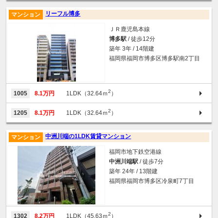
リーフル博多
マンション
ＪＲ鹿児島本線
博多駅
/ 徒歩12分
築年 3年 / 14階建
福岡県福岡市博多区博多駅南2丁目
2
1005
8.1万円
1LDK（32.64ｍ
）
2
1205
8.1万円
1LDK（32.64ｍ
）
中洲川端の1LDK賃貸マンション
マンション
福岡市地下鉄空港線
中洲川端駅
/ 徒歩7分
築年 24年 / 13階建
福岡県福岡市博多区冷泉町7丁目
2
1302
8.2万円
1LDK（45.63ｍ
）