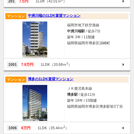
201
7万円
1LDK（42.01ｍ
）
中洲川端の1LDK賃貸マンション
マンション
福岡市地下鉄空港線
中洲川端駅
/ 徒歩7分
築年 3年 / 11階建
福岡県福岡市博多区須崎町
2
1001
7.9万円
1LDK（33.69ｍ
）
博多の1LDK賃貸マンション
マンション
ＪＲ鹿児島本線
博多駅
/ 徒歩11分
築年 18年 / 15階建
福岡県福岡市博多区博多駅前3丁目
2
1006
8万円
1LDK（35.44ｍ
）