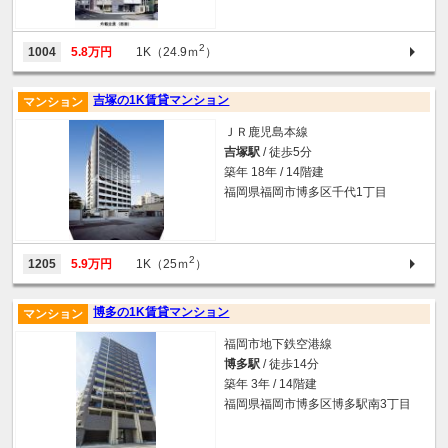
2
1004
5.8万円
1K（24.9ｍ
）
吉塚の1K賃貸マンション
マンション
ＪＲ鹿児島本線
吉塚駅
/ 徒歩5分
築年 18年 / 14階建
福岡県福岡市博多区千代1丁目
2
1205
5.9万円
1K（25ｍ
）
博多の1K賃貸マンション
マンション
福岡市地下鉄空港線
博多駅
/ 徒歩14分
築年 3年 / 14階建
福岡県福岡市博多区博多駅南3丁目