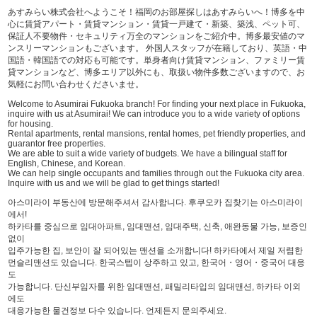
あすみらい株式会社へようこそ！福岡のお部屋探しはあすみらいへ！博多を中
心に賃貸アパート・賃貸マンション・賃貸一戸建て・新築、築浅、ペット可、
保証人不要物件・セキュリティ万全のマンションをご紹介中。博多最安値のマ
ンスリーマンションもございます。 外国人スタッフが在籍しており、英語・中
国語・韓国語での対応も可能です。単身者向け賃貸マンション、ファミリー賃
貸マンションなど、博多エリア以外にも、取扱い物件多数ございますので、お
気軽にお問い合わせくださいませ。
Welcome to Asumirai Fukuoka branch! For finding your next place in Fukuoka,
inquire with us at Asumirai! We can introduce you to a wide variety of options
for housing.
Rental apartments, rental mansions, rental homes, pet friendly properties, and
guarantor free properties.
We are able to suit a wide variety of budgets. We have a bilingual staff for
English, Chinese, and Korean.
We can help single occupants and families through out the Fukuoka city area.
Inquire with us and we will be glad to get things started!
아스미라이 부동산에 방문해주셔서 감사합니다. 후쿠오카 집찾기는 아스미라이
에서!
하카타를 중심으로 임대아파트, 임대맨션, 임대주택, 신축, 애완동물 가능, 보증인
없이
입주가능한 집, 보안이 잘 되어있는 맨션을 소개합니다! 하카타에서 제일 저렴한
먼슬리맨션도 있습니다. 한국스텝이 상주하고 있고, 한국어・영어・중국어 대응
도
가능합니다. 단신부임자를 위한 임대맨션, 패밀리타입의 임대맨션, 하카타 이외
에도
대응가능한 물건정보 다수 있습니다. 언제든지 문의주세요.