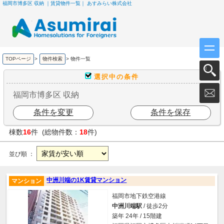
福岡市博多区 収納 ｜賃貸物件一覧｜ あすみらい株式会社
TOPページ
>
物件検索
>
物件一覧
選択中の条件
福岡市博多区 収納
条件を変更
条件を保存
棟数
16
件 (総物件数：
18
件)
並び順 ：
中洲川端の1K賃貸マンション
マンション
福岡市地下鉄空港線
中洲川端駅
/ 徒歩2分
築年 24年 / 15階建