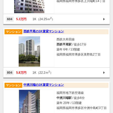
福岡県福岡市博多区上川端町14丁目
2
604
5.3万円
1K（24.25ｍ
）
西鉄平尾の1K賃貸マンション
マンション
西鉄大牟田線
西鉄平尾駅
/ 徒歩17分
築年 6年 / 13階建
福岡県福岡市博多区美野島2丁目
2
804
5.8万円
1K（22.2ｍ
）
中洲川端の1K賃貸マンション
マンション
福岡市地下鉄空港線
中洲川端駅
/ 徒歩6分
築年 20年 / 13階建
福岡県福岡市博多区中洲中島町3丁目