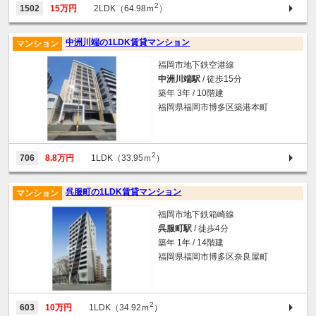
2
1502
15万円
2LDK（64.98ｍ
）
中洲川端の1LDK賃貸マンション
マンション
福岡市地下鉄空港線
中洲川端駅
/ 徒歩15分
築年 3年 / 10階建
福岡県福岡市博多区築港本町
2
706
8.8万円
1LDK（33.95ｍ
）
呉服町の1LDK賃貸マンション
マンション
福岡市地下鉄箱崎線
呉服町駅
/ 徒歩4分
築年 1年 / 14階建
福岡県福岡市博多区奈良屋町
2
603
10万円
1LDK（34.92ｍ
）