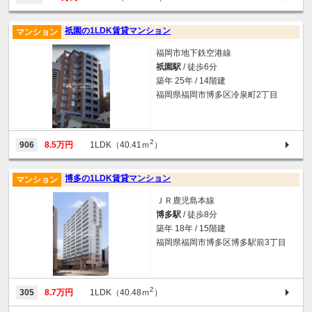
祇園の1LDK賃貸マンション
マンション
福岡市地下鉄空港線
祇園駅
/ 徒歩6分
築年 25年 / 14階建
福岡県福岡市博多区冷泉町2丁目
2
906
8.5万円
1LDK（40.41ｍ
）
博多の1LDK賃貸マンション
マンション
ＪＲ鹿児島本線
博多駅
/ 徒歩8分
築年 18年 / 15階建
福岡県福岡市博多区博多駅前3丁目
2
305
8.7万円
1LDK（40.48ｍ
）