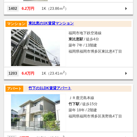
2
1402
6.2万円
1K（23.86ｍ
）
東比恵の1K賃貸マンション
マンション
福岡市地下鉄空港線
東比恵駅
/ 徒歩4分
築年 7年 / 13階建
福岡県福岡市博多区東比恵4丁目
2
1203
6.4万円
1K（23.41ｍ
）
竹下の1LDK賃貸アパート
アパート
ＪＲ鹿児島本線
竹下駅
/ 徒歩15分
築年 18年 / 2階建
福岡県福岡市博多区美野島4丁目
2