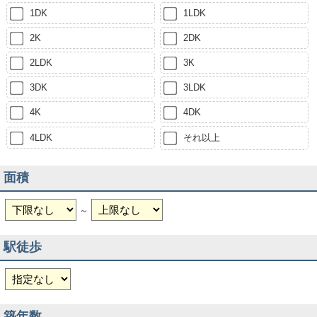
1DK
1LDK
2K
2DK
2LDK
3K
3DK
3LDK
4K
4DK
4LDK
それ以上
面積
～
駅徒歩
築年数