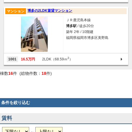
博多の2LDK賃貸マンション
マンション
ＪＲ鹿児島本線
博多駅
/ 徒歩20分
築年 2年 / 10階建
福岡県福岡市博多区美野島
2
1001
16.5万円
2LDK（68.59ｍ
）
棟数
16
件 (総物件数：
18
件)
条件を絞り込む
賃料
～