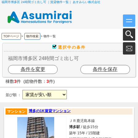
福岡市博多区 24時間ゴミ出し可 ｜賃貸物件一覧｜ あすみらい株式会社
TOPページ
>
物件検索
>
物件一覧
選択中の条件
福岡市博多区 24時間ゴミ出し可
条件を変更
条件を保存
棟数
3
件 (総物件数：
3
件)
並び順 ：
博多の1K賃貸マンション
マンション
ＪＲ鹿児島本線
博多駅
/ 徒歩15分
築年 15年 / 15階建