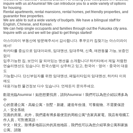
inquire with us at Asumirai! We can introduce you to a wide variety of options
for housing.
Rental apartments, rental mansions, rental homes, pet friendly properties, and
guarantor free properties.
We are able to suit a wide variety of budgets. We have a bilingual staff for
English, Chinese, and Korean.
We can help single occupants and families through out the Fukuoka city area.
Inquire with us and we will be glad to get things started!
아스미라이 부동산에 방문해주셔서 감사합니다. 후쿠오카 집찾기는 아스미라이
에서!
하카타를 중심으로 임대아파트, 임대맨션, 임대주택, 신축, 애완동물 가능, 보증인
없이
입주가능한 집, 보안이 잘 되어있는 맨션을 소개합니다! 하카타에서 제일 저렴한
먼슬리맨션도 있습니다. 한국스텝이 상주하고 있고, 한국어・영어・중국어 대응
도
가능합니다. 단신부임자를 위한 임대맨션, 패밀리타입의 임대맨션, 하카타 이외
에도
대응가능한 물건정보 다수 있습니다. 언제든지 문의주세요.
歡迎光臨Asumirai！如您想要找房，請到Asumirai！我們可以為您介紹以博多為
中
心的普通公寓・高級公寓・别墅・新建、建造年份淺、可養寵物、不需要保證
人・安全系統
完善的房屋。此外，我們還有博多最便宜的周租公寓*含家具家電。我店有母國工
作人員，可對應英語・
中文・韓文。除博多地區以外的其他地區，我們也可以為您介紹單身公寓和家族
公寓。請随