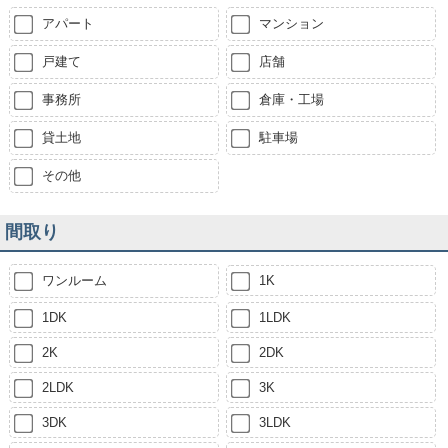
アパート
マンション
戸建て
店舗
事務所
倉庫・工場
貸土地
駐車場
その他
間取り
ワンルーム
1K
1DK
1LDK
2K
2DK
2LDK
3K
3DK
3LDK