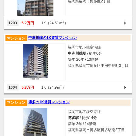
福岡県福岡市博多区2丁目
2
1203
5.2万円
1K（24.51ｍ
）
中洲川端の1K賃貸マンション
マンション
福岡市地下鉄空港線
中洲川端駅
/ 徒歩6分
築年 20年 / 13階建
福岡県福岡市博多区中洲中島町3丁目
2
1004
5.8万円
1K（24.9ｍ
）
博多の1K賃貸マンション
マンション
福岡市地下鉄空港線
博多駅
/ 徒歩14分
築年 3年 / 14階建
福岡県福岡市博多区博多駅南3丁目