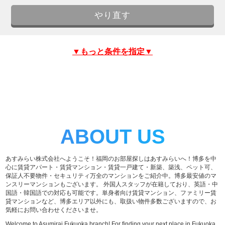
▼もっと条件を指定▼
ABOUT US
あすみらい株式会社へようこそ！福岡のお部屋探しはあすみらいへ！博多を中
心に賃貸アパート・賃貸マンション・賃貸一戸建て・新築、築浅、ペット可、
保証人不要物件・セキュリティ万全のマンションをご紹介中。博多最安値のマ
ンスリーマンションもございます。 外国人スタッフが在籍しており、英語・中
国語・韓国語での対応も可能です。単身者向け賃貸マンション、ファミリー賃
貸マンションなど、博多エリア以外にも、取扱い物件多数ございますので、お
気軽にお問い合わせくださいませ。
Welcome to Asumirai Fukuoka branch! For finding your next place in Fukuoka,