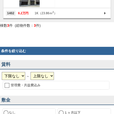
2
1402
6.2万円
1K（23.86ｍ
）
棟数
3
件 (総物件数：
3
件)
条件を絞り込む
賃料
～
管理費・共益費込み
敷金
なし
１ヶ月以下