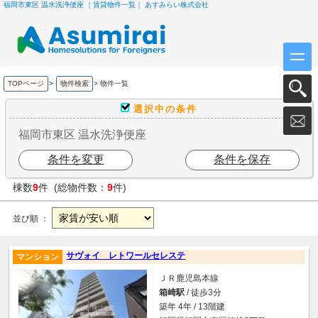
福岡市東区 温水洗浄便座 ｜賃貸物件一覧｜ あすみらい株式会社
TOPページ
>
物件検索
>
物件一覧
選択中の条件
福岡市東区 温水洗浄便座
条件を変更
条件を保存
棟数
9
件 (総物件数：
9
件)
並び順 ：
サヴォイ レトワールセレステ
マンション
ＪＲ鹿児島本線
箱崎駅
/ 徒歩3分
築年 4年 / 13階建