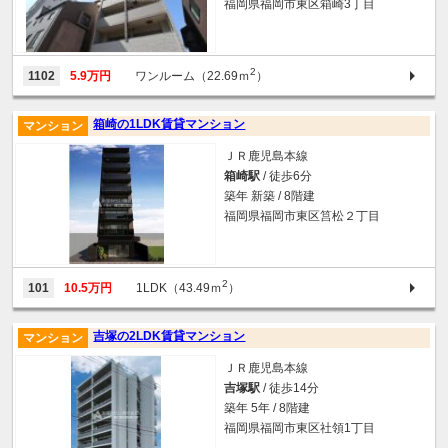
福岡県福岡市東区箱崎3丁目
2
1102
5.9万円
ワンルーム（22.69ｍ
）
箱崎の1LDK賃貸マンション
マンション
ＪＲ鹿児島本線
箱崎駅
/ 徒歩6分
築年 新築 / 8階建
福岡県福岡市東区筥松２丁目
2
101
10.5万円
1LDK（43.49ｍ
）
吉塚の2LDK賃貸マンション
マンション
ＪＲ鹿児島本線
吉塚駅
/ 徒歩14分
築年 5年 / 8階建
福岡県福岡市東区社領1丁目