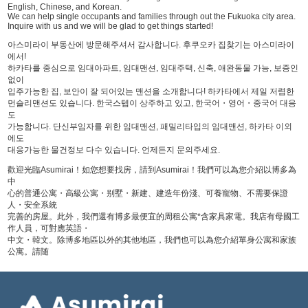
English, Chinese, and Korean.
We can help single occupants and families through out the Fukuoka city area.
Inquire with us and we will be glad to get things started!
아스미라이 부동산에 방문해주셔서 감사합니다. 후쿠오카 집찾기는 아스미라이
에서!
하카타를 중심으로 임대아파트, 임대맨션, 임대주택, 신축, 애완동물 가능, 보증인
없이
입주가능한 집, 보안이 잘 되어있는 맨션을 소개합니다! 하카타에서 제일 저렴한
먼슬리맨션도 있습니다. 한국스텝이 상주하고 있고, 한국어・영어・중국어 대응
도
가능합니다. 단신부임자를 위한 임대맨션, 패밀리타입의 임대맨션, 하카타 이외
에도
대응가능한 물건정보 다수 있습니다. 언제든지 문의주세요.
歡迎光臨Asumirai！如您想要找房，請到Asumirai！我們可以為您介紹以博多為
中
心的普通公寓・高級公寓・别墅・新建、建造年份淺、可養寵物、不需要保證
人・安全系統
完善的房屋。此外，我們還有博多最便宜的周租公寓*含家具家電。我店有母國工
作人員，可對應英語・
中文・韓文。除博多地區以外的其他地區，我們也可以為您介紹單身公寓和家族
公寓。請随