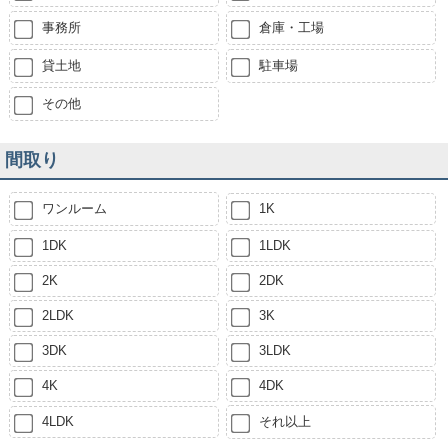
事務所
倉庫・工場
貸土地
駐車場
その他
間取り
ワンルーム
1K
1DK
1LDK
2K
2DK
2LDK
3K
3DK
3LDK
4K
4DK
4LDK
それ以上