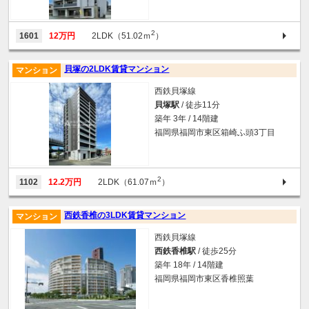
2
1601
12万円
2LDK（51.02ｍ
）
貝塚の2LDK賃貸マンション
マンション
西鉄貝塚線
貝塚駅
/ 徒歩11分
築年 3年 / 14階建
福岡県福岡市東区箱崎ふ頭3丁目
2
1102
12.2万円
2LDK（61.07ｍ
）
西鉄香椎の3LDK賃貸マンション
マンション
西鉄貝塚線
西鉄香椎駅
/ 徒歩25分
築年 18年 / 14階建
福岡県福岡市東区香椎照葉