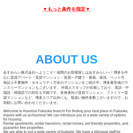
▼もっと条件を指定▼
ABOUT US
あすみらい株式会社へようこそ！福岡のお部屋探しはあすみらいへ！博多を中
心に賃貸アパート・賃貸マンション・賃貸一戸建て・新築、築浅、ペット可、
保証人不要物件・セキュリティ万全のマンションをご紹介中。博多最安値のマ
ンスリーマンションもございます。 外国人スタッフが在籍しており、英語・中
国語・韓国語での対応も可能です。単身者向け賃貸マンション、ファミリー賃
貸マンションなど、博多エリア以外にも、取扱い物件多数ございますので、お
気軽にお問い合わせくださいませ。
Welcome to Asumirai Fukuoka branch! For finding your next place in Fukuoka,
inquire with us at Asumirai! We can introduce you to a wide variety of options
for housing.
Rental apartments, rental mansions, rental homes, pet friendly properties, and
guarantor free properties.
We are able to suit a wide variety of budgets. We have a bilingual staff for