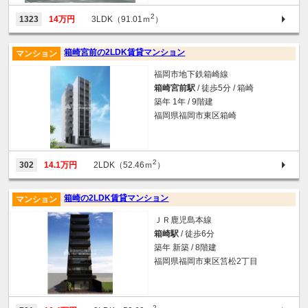
2
1323
14万円
3LDK（91.01ｍ
）
箱崎宮前の2LDK賃貸マンション
マンション
福岡市地下鉄箱崎線
箱崎宮前駅
/ 徒歩5分 / 箱崎
築年 1年 / 9階建
福岡県福岡市東区箱崎
2
302
14.1万円
2LDK（52.46ｍ
）
箱崎の2LDK賃貸マンション
マンション
ＪＲ鹿児島本線
箱崎駅
/ 徒歩6分
築年 新築 / 8階建
福岡県福岡市東区筥松2丁目
2