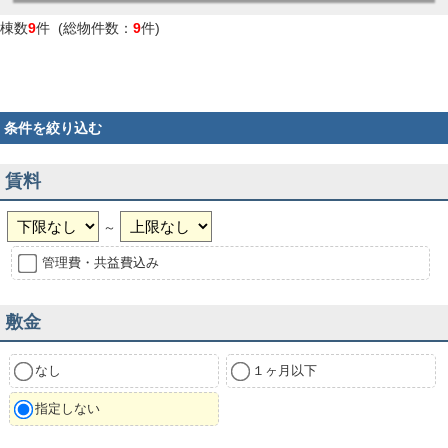
棟数
9
件 (総物件数：
9
件)
条件を絞り込む
賃料
～
管理費・共益費込み
敷金
なし
１ヶ月以下
指定しない