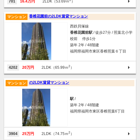
701
16.4万円
2LDK（53.69ｍ
）
香椎花園前の2LDK賃貸マンション
マンション
西鉄貝塚線
香椎花園前駅
/ 徒歩27分 / 照葉北小学
校前 停歩1分
築年 2年 / 48階建
福岡県福岡市東区香椎照葉６丁目
2
4202
20万円
2LDK（65.99ｍ
）
の2LDK賃貸マンション
マンション
駅
/
築年 2年 / 48階建
福岡県福岡市東区香椎照葉6丁目
2
3904
25万円
2LDK（74.75ｍ
）