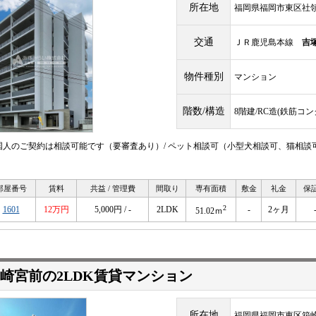
所在地
福岡県福岡市東区社領
交通
ＪＲ鹿児島本線
吉
物件種別
マンション
階数/構造
8階建/RC造(鉄筋コ
国人のご契約は相談可能です（要審査あり）/ ペット相談可（小型犬相談可、猫相談
！
部屋番号
賃料
共益 / 管理費
間取り
専有面積
敷金
礼金
保
2
1601
12万円
5,000円 / -
2LDK
-
2ヶ月
51.02ｍ
崎宮前の2LDK賃貸マンション
所在地
福岡県福岡市東区箱崎