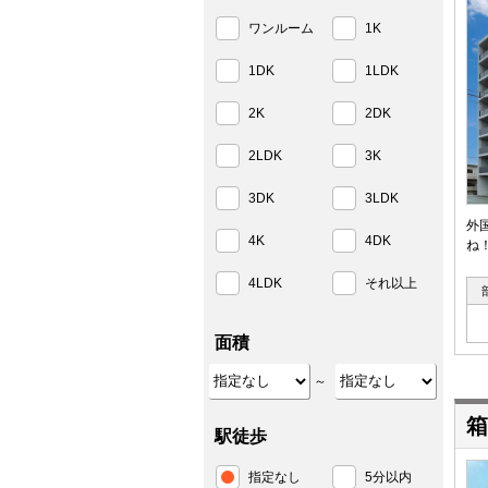
ワンルーム
1K
1DK
1LDK
2K
2DK
2LDK
3K
3DK
3LDK
外
4K
4DK
ね
4LDK
それ以上
面積
～
箱
駅徒歩
指定なし
5分以内