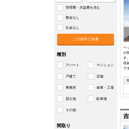
管理費・共益費を含む
敷金なし
礼金なし
ペ
が
種別
す
収
アパート
マンション
で
戸建て
店舗
事務所
倉庫・工場
貸土地
駐車場
その他
吉
間取り