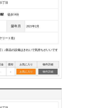
1丁目
塚駅
徒歩14分
築年月
2021年2月
ンクリート造)
可）♪新品の設備はきれいで気持ちがいいです
証金
償却
お気に入り
物件詳細
-
-
お気に入り
物件詳細
1丁目