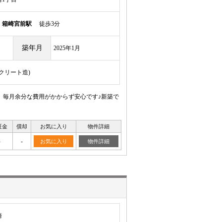
線
箱崎宮前駅
徒歩3分
築年月
2025年1月
ンクリート造)
、毎月余分な費用がかからず安心です♪新築で
証金
償却
お気に入り
物件詳細
-
-
お気に入り
物件詳細
崎