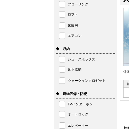
フローリング
ロフト
床暖房
エアコン
◆ 収納
シューズボックス
床下収納
外
ウォークインクロゼット
◆ 建物設備・防犯
TVインターホン
オートロック
エレベーター
棟