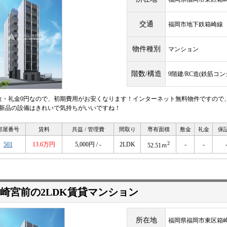
交通
福岡市地下鉄箱崎
物件種別
マンション
階数/構造
9階建/RC造(鉄筋コ
金・礼金0円なので、初期費用がお安くなります！インターネット無料物件ですので
♪新品の設備はきれいで気持ちがいいですね！
部屋番号
賃料
共益 / 管理費
間取り
専有面積
敷金
礼金
保
2
501
13.6万円
5,000円 / -
2LDK
-
-
52.51ｍ
崎宮前の2LDK賃貸マンション
所在地
福岡県福岡市東区箱