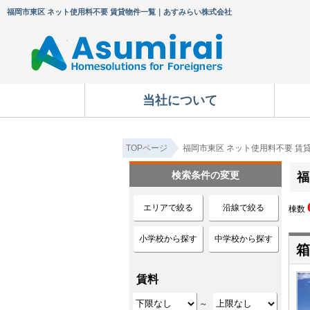
福岡市東区 ネット使用料不要 賃貸物件一覧｜あすみらい株式会社
当社について
TOPページ
福岡市東区 ネット使用料不要 賃
検索条件の変更
福
エリアで絞る
沿線で絞る
棟数
小学校から探す
中学校から探す
箱
賃料
～