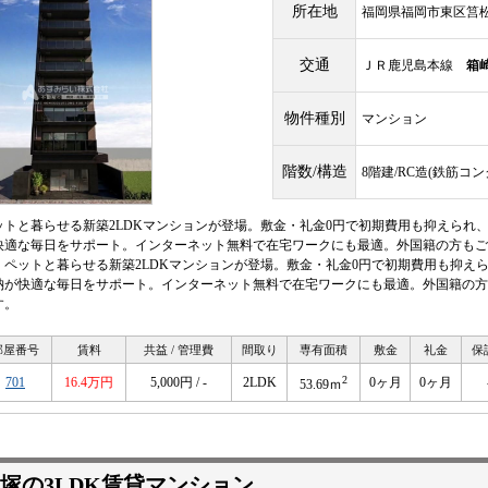
所在地
福岡県福岡市東区筥松
交通
ＪＲ鹿児島本線
箱
物件種別
マンション
階数/構造
8階建/RC造(鉄筋コ
ットと暮らせる新築2LDKマンションが登場。敷金・礼金0円で初期費用も抑えられ
快適な毎日をサポート。インターネット無料で在宅ワークにも最適。外国籍の方もご
。ペットと暮らせる新築2LDKマンションが登場。敷金・礼金0円で初期費用も抑え
納が快適な毎日をサポート。インターネット無料で在宅ワークにも最適。外国籍の方
す。
部屋番号
賃料
共益 / 管理費
間取り
専有面積
敷金
礼金
保
2
701
16.4万円
5,000円 / -
2LDK
0ヶ月
0ヶ月
53.69ｍ
塚の3LDK賃貸マンション