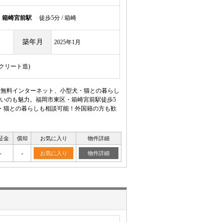
線
箱崎宮前駅
徒歩5分 / 箱崎
築年月
2025年1月
ンクリート造)
や無料インターネット、小型犬・猫との暮らし
いのも魅力。福岡市東区・箱崎宮前駅徒歩5
犬・猫との暮らしも相談可能！外国籍の方も歓
証金
償却
お気に入り
物件詳細
-
-
お気に入り
物件詳細