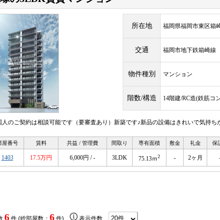
所在地
福岡県福岡市東区箱崎
交通
福岡市地下鉄箱崎
物件種別
マンション
階数/構造
14階建/RC造(鉄筋コ
国人のご契約は相談可能です（要審査あり）新築です♪新品の設備はきれいで気持ち
部屋番号
賃料
共益 / 管理費
間取り
専有面積
敷金
礼金
保
2
1403
17.5万円
6,000円 / -
3LDK
-
2ヶ月
75.13ｍ
6
6
数
件 (総部屋数：
件)
表示件数