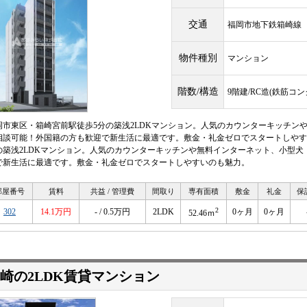
交通
福岡市地下鉄箱崎
物件種別
マンション
階数/構造
9階建/RC造(鉄筋コ
岡市東区・箱崎宮前駅徒歩5分の築浅2LDKマンション。人気のカウンターキッチン
相談可能！外国籍の方も歓迎で新生活に最適です。敷金・礼金ゼロでスタートしやす
の築浅2LDKマンション。人気のカウンターキッチンや無料インターネット、小型
で新生活に最適です。敷金・礼金ゼロでスタートしやすいのも魅力。
部屋番号
賃料
共益 / 管理費
間取り
専有面積
敷金
礼金
保
2
302
14.1万円
- / 0.5万円
2LDK
0ヶ月
0ヶ月
52.46ｍ
崎の2LDK賃貸マンション