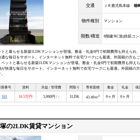
交通
ＪＲ鹿児島本線
箱
物件種別
マンション
階数/構造
8階建/RC造(鉄筋コ
ットと暮らせる新築1LDKマンションが登場。敷金・礼金0円で初期費用も抑えられ
快適な毎日をサポート。インターネット無料で在宅ワークにも最適。外国籍の方もご
。ペットと暮らせる新築1LDKマンションが登場。敷金・礼金0円で初期費用も抑え
納が快適な毎日をサポート。インターネット無料で在宅ワークにも最適。外国籍の方
す。
部屋番号
賃料
共益 / 管理費
間取り
専有面積
敷金
礼金
保
2
101
10.5万円
5,000円 / -
1LDK
0ヶ月
0ヶ月
43.49ｍ
塚の2LDK賃貸マンション