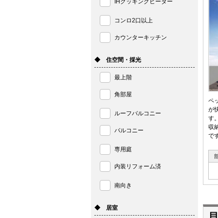
IHクッキングヒーター
コンロ2口以上
カウンターキッチン
◆ 住空間・採光
最上階
角部屋
ペ
が
ルーフバルコニー
す
収
バルコニー
で
専用庭
内装リフォーム済
南向き
◆ 居室
貝