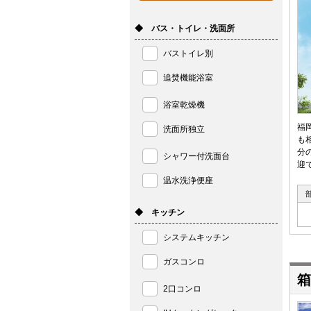
◆ バス・トイレ・洗面所
バストイレ別
追焚機能浴室
浴室乾燥機
福
洗面所独立
も
分
シャワー付洗面台
迎
温水洗浄便座
◆ キッチン
システムキッチン
ガスコンロ
箱
2口コンロ