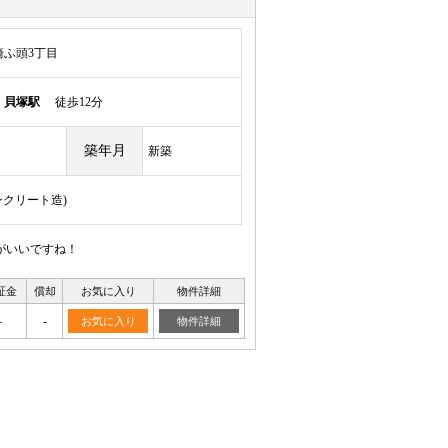
ふ頭3丁目
線
貝塚駅
徒歩12分
築年月
新築
ンクリート造)
がいいですね！
証金
償却
お気に入り
物件詳細
-
-
お気に入り
物件詳細