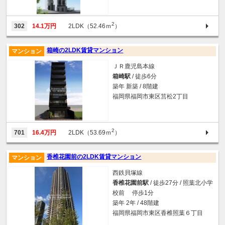
2
302
14.1万円
2LDK（52.46ｍ
）
箱崎の2LDK賃貸マンション
マンション
ＪＲ鹿児島本線
箱崎駅
/ 徒歩6分
築年 新築 / 8階建
福岡県福岡市東区筥松2丁目
2
701
16.4万円
2LDK（53.69ｍ
）
香椎花園前の2LDK賃貸マンション
マンション
西鉄貝塚線
香椎花園前駅
/ 徒歩27分 / 照葉北小学
校前 停歩1分
築年 2年 / 48階建
福岡県福岡市東区香椎照葉６丁目