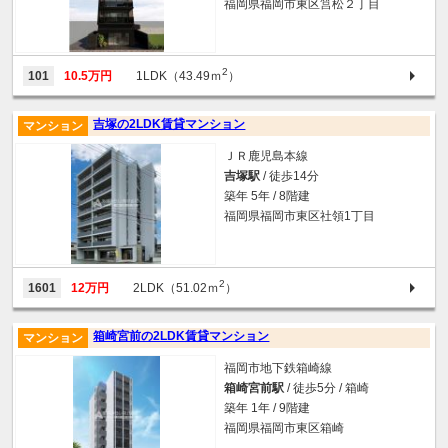
福岡県福岡市東区筥松２丁目
2
101
10.5万円
1LDK（43.49ｍ
）
吉塚の2LDK賃貸マンション
マンション
ＪＲ鹿児島本線
吉塚駅
/ 徒歩14分
築年 5年 / 8階建
福岡県福岡市東区社領1丁目
2
1601
12万円
2LDK（51.02ｍ
）
箱崎宮前の2LDK賃貸マンション
マンション
福岡市地下鉄箱崎線
箱崎宮前駅
/ 徒歩5分 / 箱崎
築年 1年 / 9階建
福岡県福岡市東区箱崎