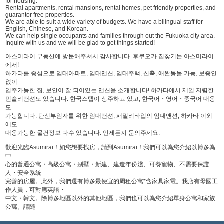
for housing.
Rental apartments, rental mansions, rental homes, pet friendly properties, and
guarantor free properties.
We are able to suit a wide variety of budgets. We have a bilingual staff for
English, Chinese, and Korean.
We can help single occupants and families through out the Fukuoka city area.
Inquire with us and we will be glad to get things started!
아스미라이 부동산에 방문해주셔서 감사합니다. 후쿠오카 집찾기는 아스미라이
에서!
하카타를 중심으로 임대아파트, 임대맨션, 임대주택, 신축, 애완동물 가능, 보증인
없이
입주가능한 집, 보안이 잘 되어있는 맨션을 소개합니다! 하카타에서 제일 저렴한
먼슬리맨션도 있습니다. 한국스텝이 상주하고 있고, 한국어・영어・중국어 대응
도
가능합니다. 단신부임자를 위한 임대맨션, 패밀리타입의 임대맨션, 하카타 이외
에도
대응가능한 물건정보 다수 있습니다. 언제든지 문의주세요.
歡迎光臨Asumirai！如您想要找房，請到Asumirai！我們可以為您介紹以博多為
中
心的普通公寓・高級公寓・别墅・新建、建造年份淺、可養寵物、不需要保證
人・安全系統
完善的房屋。此外，我們還有博多最便宜的周租公寓*含家具家電。我店有母國工
作人員，可對應英語・
中文・韓文。除博多地區以外的其他地區，我們也可以為您介紹單身公寓和家族
公寓。請随