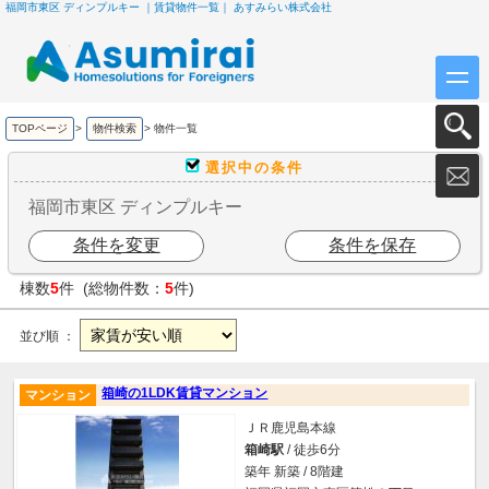
福岡市東区 ディンプルキー ｜賃貸物件一覧｜ あすみらい株式会社
TOPページ
>
物件検索
>
物件一覧
選択中の条件
福岡市東区 ディンプルキー
条件を変更
条件を保存
棟数
5
件 (総物件数：
5
件)
並び順 ：
箱崎の1LDK賃貸マンション
マンション
ＪＲ鹿児島本線
箱崎駅
/ 徒歩6分
築年 新築 / 8階建