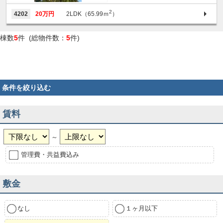
2
4202
20万円
2LDK（65.99ｍ
）
棟数
5
件 (総物件数：
5
件)
条件を絞り込む
賃料
～
管理費・共益費込み
敷金
なし
１ヶ月以下