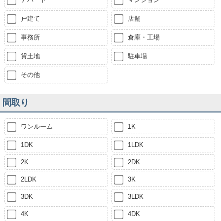
戸建て
店舗
事務所
倉庫・工場
貸土地
駐車場
その他
間取り
ワンルーム
1K
1DK
1LDK
2K
2DK
2LDK
3K
3DK
3LDK
4K
4DK