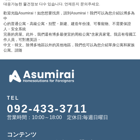
대응가능한 물건정보 다수 있습니다. 언제든지 문의주세요.
歡迎光臨Asumirai！如您想要找房，請到Asumirai！我們可以為您介紹以博多為
中
心的普通公寓・高級公寓・别墅・新建、建造年份淺、可養寵物、不需要保證
人・安全系統
完善的房屋。此外，我們還有博多最便宜的周租公寓*含家具家電。我店有母國工
作人員，可對應英語・
中文・韓文。除博多地區以外的其他地區，我們也可以為您介紹單身公寓和家族
公寓。請随
TEL
092-433-3711
営業時間：10:00～18:00 定休日:毎週日曜日
コンテンツ