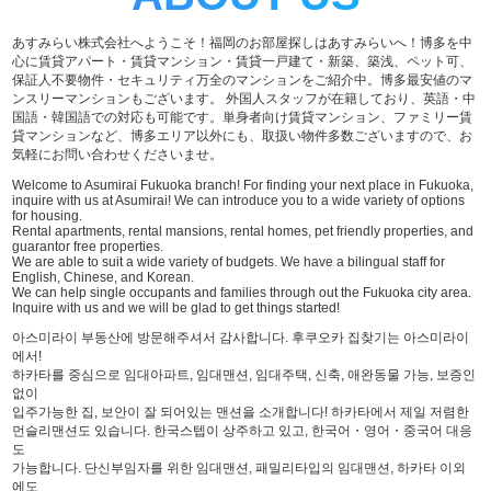
あすみらい株式会社へようこそ！福岡のお部屋探しはあすみらいへ！博多を中
心に賃貸アパート・賃貸マンション・賃貸一戸建て・新築、築浅、ペット可、
保証人不要物件・セキュリティ万全のマンションをご紹介中。博多最安値のマ
ンスリーマンションもございます。 外国人スタッフが在籍しており、英語・中
国語・韓国語での対応も可能です。単身者向け賃貸マンション、ファミリー賃
貸マンションなど、博多エリア以外にも、取扱い物件多数ございますので、お
気軽にお問い合わせくださいませ。
Welcome to Asumirai Fukuoka branch! For finding your next place in Fukuoka,
inquire with us at Asumirai! We can introduce you to a wide variety of options
for housing.
Rental apartments, rental mansions, rental homes, pet friendly properties, and
guarantor free properties.
We are able to suit a wide variety of budgets. We have a bilingual staff for
English, Chinese, and Korean.
We can help single occupants and families through out the Fukuoka city area.
Inquire with us and we will be glad to get things started!
아스미라이 부동산에 방문해주셔서 감사합니다. 후쿠오카 집찾기는 아스미라이
에서!
하카타를 중심으로 임대아파트, 임대맨션, 임대주택, 신축, 애완동물 가능, 보증인
없이
입주가능한 집, 보안이 잘 되어있는 맨션을 소개합니다! 하카타에서 제일 저렴한
먼슬리맨션도 있습니다. 한국스텝이 상주하고 있고, 한국어・영어・중국어 대응
도
가능합니다. 단신부임자를 위한 임대맨션, 패밀리타입의 임대맨션, 하카타 이외
에도