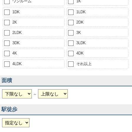
ワンルーム
1K
1DK
1LDK
2K
2DK
2LDK
3K
3DK
3LDK
4K
4DK
4LDK
それ以上
面積
～
駅徒歩