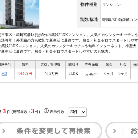
物件種別
マンション
階数/構造
9階建/RC造(鉄筋コ
岡市東区・箱崎宮前駅徒歩5分の築浅2LDKマンション。人気のカウンターキッチン
相談可能！外国籍の方も歓迎で新生活に最適です。敷金・礼金ゼロでスタートしやす
の築浅2LDKマンション。人気のカウンターキッチンや無料インターネット、小型
で新生活に最適です。敷金・礼金ゼロでスタートしやすいのも魅力。
部屋番号
賃料
共益 / 管理費
間取り
専有面積
敷金
礼金
保
2
302
14.1万円
- / 0.5万円
2LDK
0ヶ月
0ヶ月
52.46ｍ
3
3
数
件 (総部屋数：
件)
表示件数