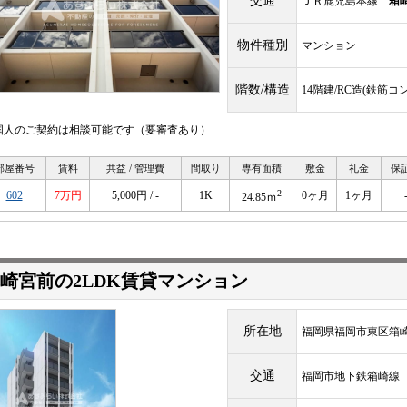
交通
ＪＲ鹿児島本線
箱
物件種別
マンション
階数/構造
14階建/RC造(鉄筋コ
国人のご契約は相談可能です（要審査あり）
部屋番号
賃料
共益 / 管理費
間取り
専有面積
敷金
礼金
保
2
602
7万円
5,000円 / -
1K
0ヶ月
1ヶ月
24.85ｍ
崎宮前の2LDK賃貸マンション
所在地
福岡県福岡市東区箱
交通
福岡市地下鉄箱崎