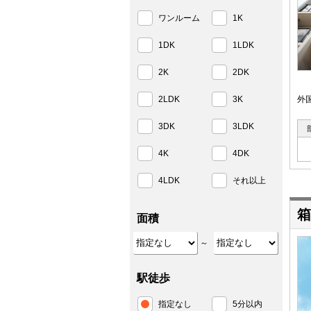
ワンルーム
1K
1DK
1LDK
2K
2DK
2LDK
3K
外
3DK
3LDK
4K
4DK
4LDK
それ以上
箱
面積
～
駅徒歩
指定なし
5分以内