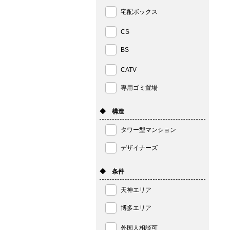
宅配ボックス
CS
BS
CATV
専用ゴミ置場
◆ 構造
タワー型マンション
デザイナーズ
◆ 条件
天神エリア
博多エリア
外国人相談可