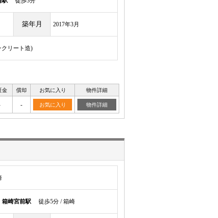
崎駅
徒歩3分
築年月
2017年3月
ンクリート造)
証金
償却
お気に入り
物件詳細
-
-
お気に入り
物件詳細
崎
線
箱崎宮前駅
徒歩5分 / 箱崎