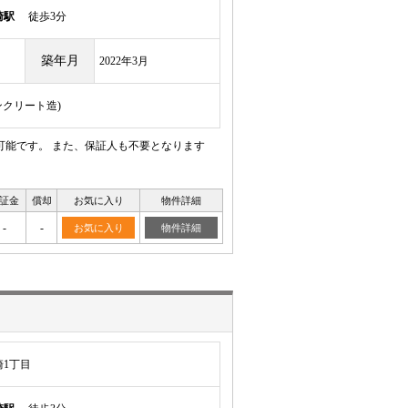
崎駅
徒歩3分
築年月
2022年3月
ンクリート造)
可能です。 また、保証人も不要となります
証金
償却
お気に入り
物件詳細
-
-
お気に入り
物件詳細
1丁目