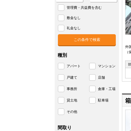
管理費・共益費を含む
敷金なし
礼金なし
外
（
種別
アパート
マンション
戸建て
店舗
事務所
倉庫・工場
箱
貸土地
駐車場
その他
間取り