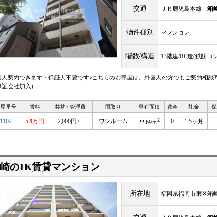
交通
ＪＲ鹿児島本線
箱
物件種別
マンション
階数/構造
13階建/RC造(鉄筋コ
国人契約できます・保証人不要です♪こちらのお部屋は、外国人の方でもご契約相談
保証会社加入）
部屋番号
賃料
共益 / 管理費
間取り
専有面積
敷金
礼金
保
2
1102
5.9万円
2,000円 / -
ワンルーム
0
1.5ヶ月
22.69ｍ
崎の1K賃貸マンション
所在地
福岡県福岡市東区箱崎