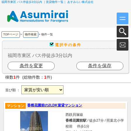
福岡市東区 バス停徒歩3分以内 ｜賃貸物件一覧｜ あすみらい株式会社
TOPページ
>
物件検索
>
物件一覧
選択中の条件
福岡市東区 バス停徒歩3分以内
条件を変更
条件を保存
棟数
1
件 (総物件数：
1
件)
並び順 ：
香椎花園前の2LDK賃貸マンション
マンション
西鉄貝塚線
香椎花園前駅
/ 徒歩27分 / 照葉北小学
校前 停歩1分