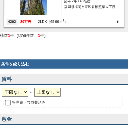
築年 2年 / 48階建
福岡県福岡市東区香椎照葉６丁目
2
4202
20万円
2LDK（65.99ｍ
）
棟数
1
件 (総物件数：
1
件)
条件を絞り込む
賃料
～
管理費・共益費込み
敷金