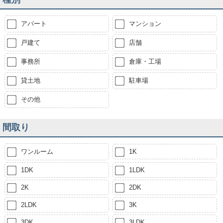
アパート
マンション
戸建て
店舗
事務所
倉庫・工場
貸土地
駐車場
その他
間取り
ワンルーム
1K
1DK
1LDK
2K
2DK
2LDK
3K
3DK
3LDK