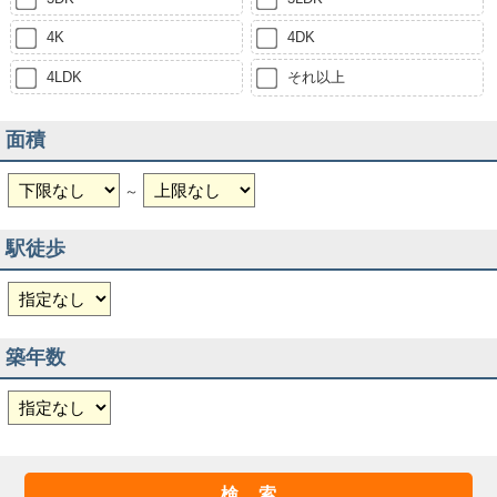
4K
4DK
4LDK
それ以上
面積
～
駅徒歩
築年数