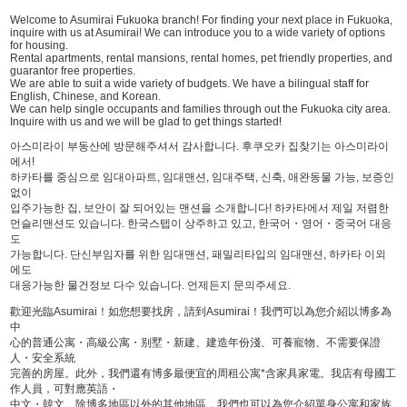
Welcome to Asumirai Fukuoka branch! For finding your next place in Fukuoka,
inquire with us at Asumirai! We can introduce you to a wide variety of options
for housing.
Rental apartments, rental mansions, rental homes, pet friendly properties, and
guarantor free properties.
We are able to suit a wide variety of budgets. We have a bilingual staff for
English, Chinese, and Korean.
We can help single occupants and families through out the Fukuoka city area.
Inquire with us and we will be glad to get things started!
아스미라이 부동산에 방문해주셔서 감사합니다. 후쿠오카 집찾기는 아스미라이
에서!
하카타를 중심으로 임대아파트, 임대맨션, 임대주택, 신축, 애완동물 가능, 보증인
없이
입주가능한 집, 보안이 잘 되어있는 맨션을 소개합니다! 하카타에서 제일 저렴한
먼슬리맨션도 있습니다. 한국스텝이 상주하고 있고, 한국어・영어・중국어 대응
도
가능합니다. 단신부임자를 위한 임대맨션, 패밀리타입의 임대맨션, 하카타 이외
에도
대응가능한 물건정보 다수 있습니다. 언제든지 문의주세요.
歡迎光臨Asumirai！如您想要找房，請到Asumirai！我們可以為您介紹以博多為
中
心的普通公寓・高級公寓・别墅・新建、建造年份淺、可養寵物、不需要保證
人・安全系統
完善的房屋。此外，我們還有博多最便宜的周租公寓*含家具家電。我店有母國工
作人員，可對應英語・
中文・韓文。除博多地區以外的其他地區，我們也可以為您介紹單身公寓和家族