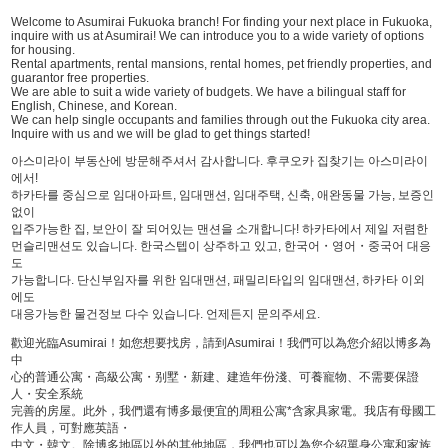
Welcome to Asumirai Fukuoka branch! For finding your next place in Fukuoka,
inquire with us at Asumirai! We can introduce you to a wide variety of options
for housing.
Rental apartments, rental mansions, rental homes, pet friendly properties, and
guarantor free properties.
We are able to suit a wide variety of budgets. We have a bilingual staff for
English, Chinese, and Korean.
We can help single occupants and families through out the Fukuoka city area.
Inquire with us and we will be glad to get things started!
아스미라이 부동산에 방문해주셔서 감사합니다. 후쿠오카 집찾기는 아스미라이
에서!
하카타를 중심으로 임대아파트, 임대맨션, 임대주택, 신축, 애완동물 가능, 보증인
없이
입주가능한 집, 보안이 잘 되어있는 맨션을 소개합니다! 하카타에서 제일 저렴한
먼슬리맨션도 있습니다. 한국스텝이 상주하고 있고, 한국어・영어・중국어 대응
도
가능합니다. 단신부임자를 위한 임대맨션, 패밀리타입의 임대맨션, 하카타 이외
에도
대응가능한 물건정보 다수 있습니다. 언제든지 문의주세요.
歡迎光臨Asumirai！如您想要找房，請到Asumirai！我們可以為您介紹以博多為
中
心的普通公寓・高級公寓・别墅・新建、建造年份淺、可養寵物、不需要保證
人・安全系統
完善的房屋。此外，我們還有博多最便宜的周租公寓*含家具家電。我店有母國工
作人員，可對應英語・
中文・韓文。除博多地區以外的其他地區，我們也可以為您介紹單身公寓和家族