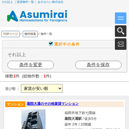
それ以上 ｜賃貸物件一覧｜ あすみらい株式会社
TOPページ
>
物件検索
>
物件一覧
選択中の条件
それ以上
条件を変更
条件を保存
棟数
1
件 (総物件数：
1
件)
並び順 ：
薬院大通のその他賃貸マンション
マンション
福岡市地下鉄七隈線
薬院大通駅
/ 徒歩5分
築年 2年 / 10階建