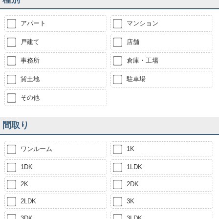
アパート
マンション
戸建て
店舗
事務所
倉庫・工場
貸土地
駐車場
その他
間取り
ワンルーム
1K
1DK
1LDK
2K
2DK
2LDK
3K
3DK
3LDK