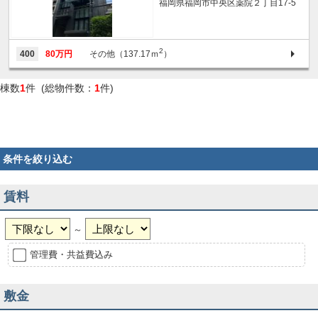
福岡県福岡市中央区薬院２丁目17-5
2
400
80万円
その他（137.17ｍ
）
棟数
1
件 (総物件数：
1
件)
条件を絞り込む
賃料
～
管理費・共益費込み
敷金