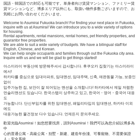
国語・韓国語での対応も可能です。単身者向け賃貸マンション、ファミリー賃
貸マンションなど、博多エリア以外にも、取扱い物件多数ございますので、お
気軽にお問い合わせくださいませ。
Welcome to Asumirai Fukuoka branch! For finding your next place in Fukuoka,
inquire with us at Asumirai! We can introduce you to a wide variety of options
for housing.
Rental apartments, rental mansions, rental homes, pet friendly properties, and
guarantor free properties.
We are able to suit a wide variety of budgets. We have a bilingual staff for
English, Chinese, and Korean.
We can help single occupants and families through out the Fukuoka city area.
Inquire with us and we will be glad to get things started!
아스미라이 부동산에 방문해주셔서 감사합니다. 후쿠오카 집찾기는 아스미라이
에서!
하카타를 중심으로 임대아파트, 임대맨션, 임대주택, 신축, 애완동물 가능, 보증인
없이
입주가능한 집, 보안이 잘 되어있는 맨션을 소개합니다! 하카타에서 제일 저렴한
먼슬리맨션도 있습니다. 한국스텝이 상주하고 있고, 한국어・영어・중국어 대응
도
가능합니다. 단신부임자를 위한 임대맨션, 패밀리타입의 임대맨션, 하카타 이외
에도
대응가능한 물건정보 다수 있습니다. 언제든지 문의주세요.
歡迎光臨Asumirai！如您想要找房，請到Asumirai！我們可以為您介紹以博多為
中
心的普通公寓・高級公寓・别墅・新建、建造年份淺、可養寵物、不需要保證
人・安全系統