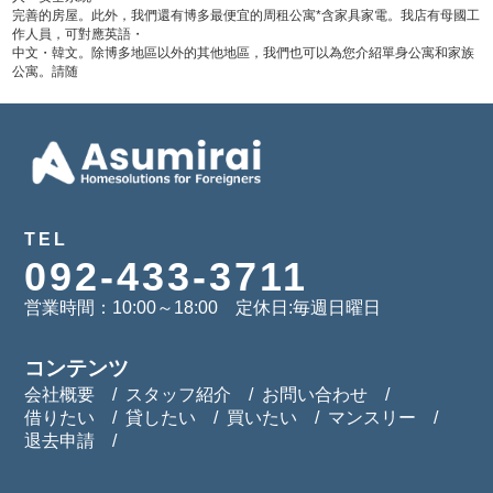
完善的房屋。此外，我們還有博多最便宜的周租公寓*含家具家電。我店有母國工
作人員，可對應英語・
中文・韓文。除博多地區以外的其他地區，我們也可以為您介紹單身公寓和家族
公寓。請随
TEL
092-433-3711
営業時間：10:00～18:00 定休日:毎週日曜日
コンテンツ
会社概要
スタッフ紹介
お問い合わせ
借りたい
貸したい
買いたい
マンスリー
退去申請