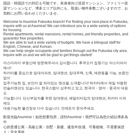
国語・韓国語での対応も可能です。単身者向け賃貸マンション、ファミリー賃
貸マンションなど、博多エリア以外にも、取扱い物件多数ございますので、お
気軽にお問い合わせくださいませ。
Welcome to Asumirai Fukuoka branch! For finding your next place in Fukuoka,
inquire with us at Asumirai! We can introduce you to a wide variety of options
for housing.
Rental apartments, rental mansions, rental homes, pet friendly properties, and
guarantor free properties.
We are able to suit a wide variety of budgets. We have a bilingual staff for
English, Chinese, and Korean.
We can help single occupants and families through out the Fukuoka city area.
Inquire with us and we will be glad to get things started!
아스미라이 부동산에 방문해주셔서 감사합니다. 후쿠오카 집찾기는 아스미라이
에서!
하카타를 중심으로 임대아파트, 임대맨션, 임대주택, 신축, 애완동물 가능, 보증인
없이
입주가능한 집, 보안이 잘 되어있는 맨션을 소개합니다! 하카타에서 제일 저렴한
먼슬리맨션도 있습니다. 한국스텝이 상주하고 있고, 한국어・영어・중국어 대응
도
가능합니다. 단신부임자를 위한 임대맨션, 패밀리타입의 임대맨션, 하카타 이외
에도
대응가능한 물건정보 다수 있습니다. 언제든지 문의주세요.
歡迎光臨Asumirai！如您想要找房，請到Asumirai！我們可以為您介紹以博多為
中
心的普通公寓・高級公寓・别墅・新建、建造年份淺、可養寵物、不需要保證
人・安全系統