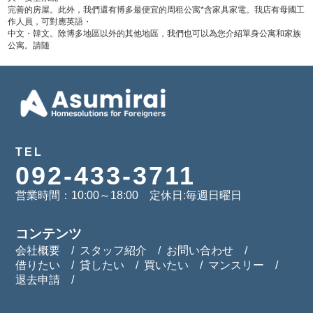
完善的房屋。此外，我們還有博多最便宜的周租公寓*含家具家電。我店有母國工
作人員，可對應英語・
中文・韓文。除博多地區以外的其他地區，我們也可以為您介紹單身公寓和家族
公寓。請随
TEL
092-433-3711
営業時間：10:00～18:00 定休日:毎週日曜日
コンテンツ
会社概要
スタッフ紹介
お問い合わせ
借りたい
貸したい
買いたい
マンスリー
退去申請