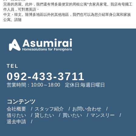
完善的房屋。此外，我們還有博多最便宜的周租公寓*含家具家電。我店有母國工
作人員，可對應英語・
中文・韓文。除博多地區以外的其他地區，我們也可以為您介紹單身公寓和家族
公寓。請随
TEL
092-433-3711
営業時間：10:00～18:00 定休日:毎週日曜日
コンテンツ
会社概要
スタッフ紹介
お問い合わせ
借りたい
貸したい
買いたい
マンスリー
退去申請