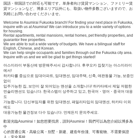
国語・韓国語での対応も可能です。単身者向け賃貸マンション、ファミリー賃
貸マンションなど、博多エリア以外にも、取扱い物件多数ございますので、お
気軽にお問い合わせくださいませ。
Welcome to Asumirai Fukuoka branch! For finding your next place in Fukuoka,
inquire with us at Asumirai! We can introduce you to a wide variety of options
for housing.
Rental apartments, rental mansions, rental homes, pet friendly properties, and
guarantor free properties.
We are able to suit a wide variety of budgets. We have a bilingual staff for
English, Chinese, and Korean.
We can help single occupants and families through out the Fukuoka city area.
Inquire with us and we will be glad to get things started!
아스미라이 부동산에 방문해주셔서 감사합니다. 후쿠오카 집찾기는 아스미라이
에서!
하카타를 중심으로 임대아파트, 임대맨션, 임대주택, 신축, 애완동물 가능, 보증인
없이
입주가능한 집, 보안이 잘 되어있는 맨션을 소개합니다! 하카타에서 제일 저렴한
먼슬리맨션도 있습니다. 한국스텝이 상주하고 있고, 한국어・영어・중국어 대응
도
가능합니다. 단신부임자를 위한 임대맨션, 패밀리타입의 임대맨션, 하카타 이외
에도
대응가능한 물건정보 다수 있습니다. 언제든지 문의주세요.
歡迎光臨Asumirai！如您想要找房，請到Asumirai！我們可以為您介紹以博多為
中
心的普通公寓・高級公寓・别墅・新建、建造年份淺、可養寵物、不需要保證
人・安全系統