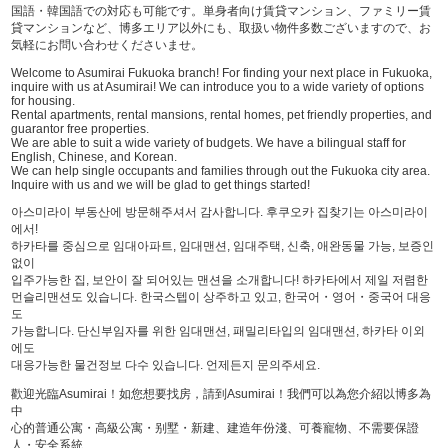
国語・韓国語での対応も可能です。単身者向け賃貸マンション、ファミリー賃
貸マンションなど、博多エリア以外にも、取扱い物件多数ございますので、お
気軽にお問い合わせくださいませ。
Welcome to Asumirai Fukuoka branch! For finding your next place in Fukuoka,
inquire with us at Asumirai! We can introduce you to a wide variety of options
for housing.
Rental apartments, rental mansions, rental homes, pet friendly properties, and
guarantor free properties.
We are able to suit a wide variety of budgets. We have a bilingual staff for
English, Chinese, and Korean.
We can help single occupants and families through out the Fukuoka city area.
Inquire with us and we will be glad to get things started!
아스미라이 부동산에 방문해주셔서 감사합니다. 후쿠오카 집찾기는 아스미라이
에서!
하카타를 중심으로 임대아파트, 임대맨션, 임대주택, 신축, 애완동물 가능, 보증인
없이
입주가능한 집, 보안이 잘 되어있는 맨션을 소개합니다! 하카타에서 제일 저렴한
먼슬리맨션도 있습니다. 한국스텝이 상주하고 있고, 한국어・영어・중국어 대응
도
가능합니다. 단신부임자를 위한 임대맨션, 패밀리타입의 임대맨션, 하카타 이외
에도
대응가능한 물건정보 다수 있습니다. 언제든지 문의주세요.
歡迎光臨Asumirai！如您想要找房，請到Asumirai！我們可以為您介紹以博多為
中
心的普通公寓・高級公寓・别墅・新建、建造年份淺、可養寵物、不需要保證
人・安全系統