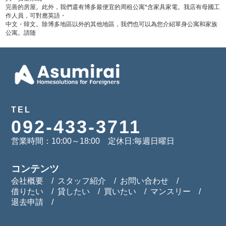
完善的房屋。此外，我們還有博多最便宜的周租公寓*含家具家電。我店有母國工
作人員，可對應英語・
中文・韓文。除博多地區以外的其他地區，我們也可以為您介紹單身公寓和家族
公寓。請随
TEL
092-433-3711
営業時間：10:00～18:00 定休日:毎週日曜日
コンテンツ
会社概要
スタッフ紹介
お問い合わせ
借りたい
貸したい
買いたい
マンスリー
退去申請