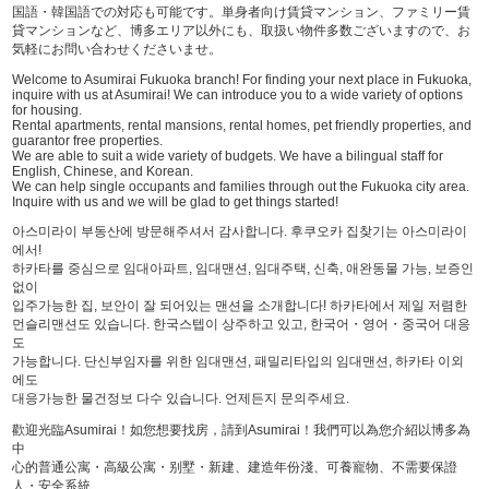
国語・韓国語での対応も可能です。単身者向け賃貸マンション、ファミリー賃
貸マンションなど、博多エリア以外にも、取扱い物件多数ございますので、お
気軽にお問い合わせくださいませ。
Welcome to Asumirai Fukuoka branch! For finding your next place in Fukuoka,
inquire with us at Asumirai! We can introduce you to a wide variety of options
for housing.
Rental apartments, rental mansions, rental homes, pet friendly properties, and
guarantor free properties.
We are able to suit a wide variety of budgets. We have a bilingual staff for
English, Chinese, and Korean.
We can help single occupants and families through out the Fukuoka city area.
Inquire with us and we will be glad to get things started!
아스미라이 부동산에 방문해주셔서 감사합니다. 후쿠오카 집찾기는 아스미라이
에서!
하카타를 중심으로 임대아파트, 임대맨션, 임대주택, 신축, 애완동물 가능, 보증인
없이
입주가능한 집, 보안이 잘 되어있는 맨션을 소개합니다! 하카타에서 제일 저렴한
먼슬리맨션도 있습니다. 한국스텝이 상주하고 있고, 한국어・영어・중국어 대응
도
가능합니다. 단신부임자를 위한 임대맨션, 패밀리타입의 임대맨션, 하카타 이외
에도
대응가능한 물건정보 다수 있습니다. 언제든지 문의주세요.
歡迎光臨Asumirai！如您想要找房，請到Asumirai！我們可以為您介紹以博多為
中
心的普通公寓・高級公寓・别墅・新建、建造年份淺、可養寵物、不需要保證
人・安全系統