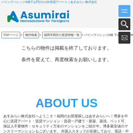
パインヴィレッジA棟下山門の1LDK賃貸アパート | あすみらい株式会社
TOPページ
>
物件検索
>
福岡市西区の賃貸情報一覧
>
パインヴィレッジA棟 下山門の1LD
こちらの物件は掲載を終了しております。
条件を変えて、再度検索をお願いします。
ABOUT US
あすみらい株式会社へようこそ！福岡のお部屋探しはあすみらいへ！博多を中
心に賃貸アパート・賃貸マンション・賃貸一戸建て・新築、築浅、ペット可、
保証人不要物件・セキュリティ万全のマンションをご紹介中。博多最安値のマ
ンスリーマンションもございます。 外国人スタッフが在籍しており、英語・中