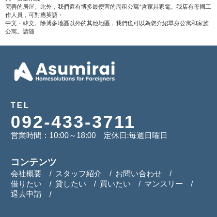
完善的房屋。此外，我們還有博多最便宜的周租公寓*含家具家電。我店有母國工
作人員，可對應英語・
中文・韓文。除博多地區以外的其他地區，我們也可以為您介紹單身公寓和家族
公寓。請随
TEL
092-433-3711
営業時間：10:00～18:00 定休日:毎週日曜日
コンテンツ
会社概要
スタッフ紹介
お問い合わせ
借りたい
貸したい
買いたい
マンスリー
退去申請