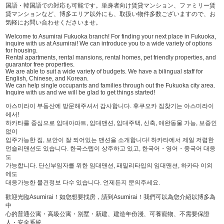
国語・韓国語での対応も可能です。単身者向け賃貸マンション、ファミリー賃
貸マンションなど、博多エリア以外にも、取扱い物件多数ございますので、お
気軽にお問い合わせくださいませ。
Welcome to Asumirai Fukuoka branch! For finding your next place in Fukuoka,
inquire with us at Asumirai! We can introduce you to a wide variety of options
for housing.
Rental apartments, rental mansions, rental homes, pet friendly properties, and
guarantor free properties.
We are able to suit a wide variety of budgets. We have a bilingual staff for
English, Chinese, and Korean.
We can help single occupants and families through out the Fukuoka city area.
Inquire with us and we will be glad to get things started!
아스미라이 부동산에 방문해주셔서 감사합니다. 후쿠오카 집찾기는 아스미라이
에서!
하카타를 중심으로 임대아파트, 임대맨션, 임대주택, 신축, 애완동물 가능, 보증인
없이
입주가능한 집, 보안이 잘 되어있는 맨션을 소개합니다! 하카타에서 제일 저렴한
먼슬리맨션도 있습니다. 한국스텝이 상주하고 있고, 한국어・영어・중국어 대응
도
가능합니다. 단신부임자를 위한 임대맨션, 패밀리타입의 임대맨션, 하카타 이외
에도
대응가능한 물건정보 다수 있습니다. 언제든지 문의주세요.
歡迎光臨Asumirai！如您想要找房，請到Asumirai！我們可以為您介紹以博多為
中
心的普通公寓・高級公寓・别墅・新建、建造年份淺、可養寵物、不需要保證
人・安全系統