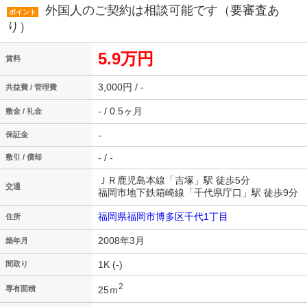
外国人のご契約は相談可能です（要審査あ
ポイント
り）
5.9万円
賃料
3,000円 / -
共益費 / 管理費
- / 0.5ヶ月
敷金 / 礼金
-
保証金
- / -
敷引 / 償却
ＪＲ鹿児島本線「吉塚」駅 徒歩5分
交通
福岡市地下鉄箱崎線「千代県庁口」駅 徒歩9分
福岡県福岡市博多区千代1丁目
住所
2008年3月
築年月
1K (-)
間取り
2
25ｍ
専有面積