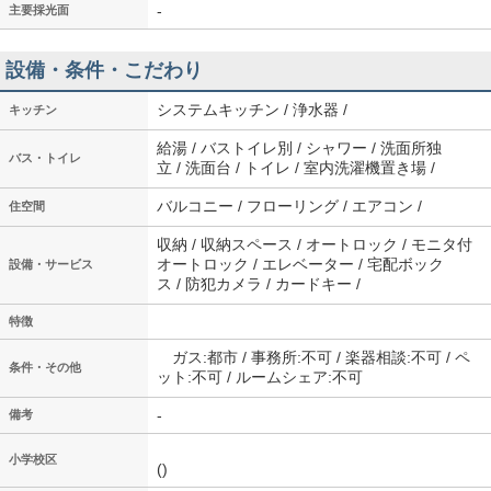
-
主要採光面
設備・条件・こだわり
システムキッチン / 浄水器 /
キッチン
給湯 / バストイレ別 / シャワー / 洗面所独
バス・トイレ
立 / 洗面台 / トイレ / 室内洗濯機置き場 /
バルコニー / フローリング / エアコン /
住空間
収納 / 収納スペース / オートロック / モニタ付
オートロック / エレベーター / 宅配ボック
設備・サービス
ス / 防犯カメラ / カードキー /
特徴
ガス:都市 / 事務所:不可 / 楽器相談:不可 / ペ
条件・その他
ット:不可 / ルームシェア:不可
-
備考
小学校区
()