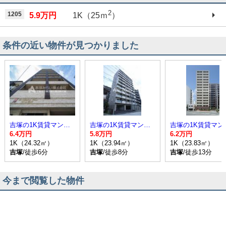
2
1205
5.9万円
1K（25ｍ
）
条件の近い物件が見つかりました
吉塚の1K賃貸マンション
吉塚の1K賃貸マンション
吉塚の
6.4万円
5.8万円
6.2万円
1K（24.32㎡）
1K（23.94㎡）
1K（23.83㎡）
吉塚
/徒歩6分
吉塚
/徒歩8分
吉塚
/徒歩13分
今まで閲覧した物件