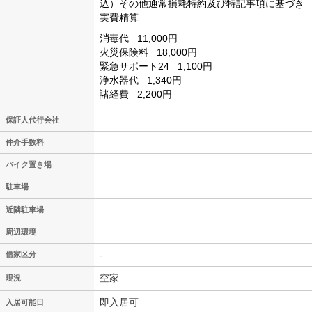
込）その他通常損耗特約及び特記事項に基づき
実費精算
消毒代
11,000円
火災保険料
18,000円
緊急サポート24
1,100円
浄水器代
1,340円
諸経費
2,200円
保証人代行会社
仲介手数料
バイク置き場
駐車場
近隣駐車場
周辺環境
-
借家区分
空家
現況
即入居可
入居可能日