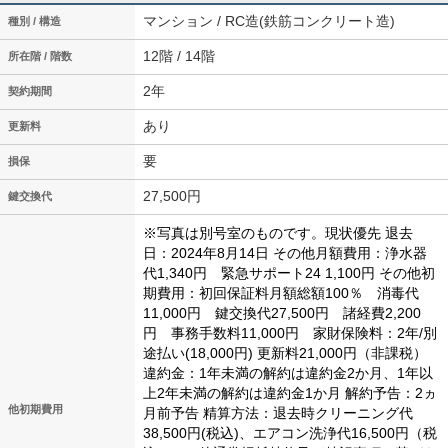
マンション / RC造(鉄筋コンクリート造)
種別 / 構造
12階 / 14階
所在階 / 階数
2年
契約期間
あり
更新料
要
損保
27,500円
鍵交換代
※写真は別号室のものです。現状優先
退去
日：2024年8月14日
その他月額費用：浄水器
代1,340円 緊急サポート24 1,100円
その他初
期費用：初回保証料月額総額100％ 消毒代
11,000円 鍵交換代27,500円 諸経費2,200
円 事務手数料11,000円 家財保険料：2年/別
途払い(18,000円)
更新料21,000円（非課税）
違約金：1年未満の解約は違約金2か月、1年以
上2年未満の解約は違約金1か月
解約予告：2ヵ
他初期費用
月前予告
精算方法：退去時クリーニング代
38,500円(税込)、エアコン洗浄代16,500円（税