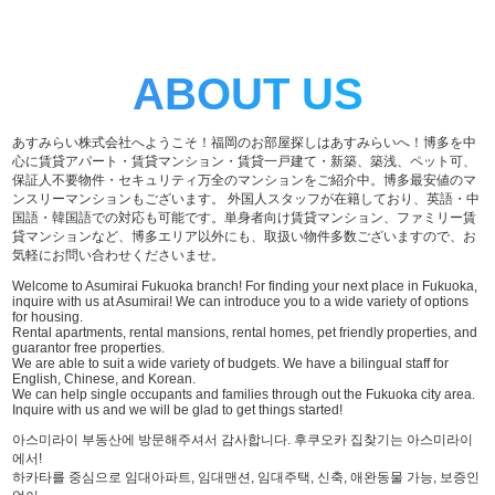
ABOUT US
あすみらい株式会社へようこそ！福岡のお部屋探しはあすみらいへ！博多を中
心に賃貸アパート・賃貸マンション・賃貸一戸建て・新築、築浅、ペット可、
保証人不要物件・セキュリティ万全のマンションをご紹介中。博多最安値のマ
ンスリーマンションもございます。 外国人スタッフが在籍しており、英語・中
国語・韓国語での対応も可能です。単身者向け賃貸マンション、ファミリー賃
貸マンションなど、博多エリア以外にも、取扱い物件多数ございますので、お
気軽にお問い合わせくださいませ。
Welcome to Asumirai Fukuoka branch! For finding your next place in Fukuoka,
inquire with us at Asumirai! We can introduce you to a wide variety of options
for housing.
Rental apartments, rental mansions, rental homes, pet friendly properties, and
guarantor free properties.
We are able to suit a wide variety of budgets. We have a bilingual staff for
English, Chinese, and Korean.
We can help single occupants and families through out the Fukuoka city area.
Inquire with us and we will be glad to get things started!
아스미라이 부동산에 방문해주셔서 감사합니다. 후쿠오카 집찾기는 아스미라이
에서!
하카타를 중심으로 임대아파트, 임대맨션, 임대주택, 신축, 애완동물 가능, 보증인