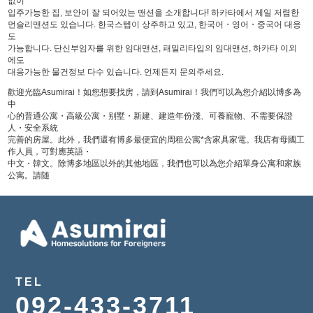
없이
입주가능한 집, 보안이 잘 되어있는 맨션을 소개합니다! 하카타에서 제일 저렴한
먼슬리맨션도 있습니다. 한국스텝이 상주하고 있고, 한국어・영어・중국어 대응
도
가능합니다. 단신부임자를 위한 임대맨션, 패밀리타입의 임대맨션, 하카타 이외
에도
대응가능한 물건정보 다수 있습니다. 언제든지 문의주세요.
歡迎光臨Asumirai！如您想要找房，請到Asumirai！我們可以為您介紹以博多為
中
心的普通公寓・高級公寓・别墅・新建、建造年份淺、可養寵物、不需要保證
人・安全系統
完善的房屋。此外，我們還有博多最便宜的周租公寓*含家具家電。我店有母國工
作人員，可對應英語・
中文・韓文。除博多地區以外的其他地區，我們也可以為您介紹單身公寓和家族
公寓。請随
TEL
092-433-3711