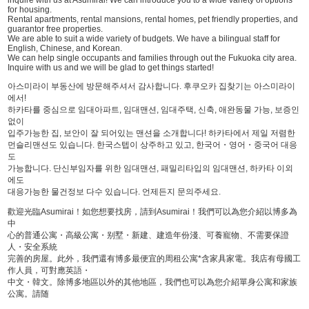
inquire with us at Asumirai! We can introduce you to a wide variety of options
for housing.
Rental apartments, rental mansions, rental homes, pet friendly properties, and
guarantor free properties.
We are able to suit a wide variety of budgets. We have a bilingual staff for
English, Chinese, and Korean.
We can help single occupants and families through out the Fukuoka city area.
Inquire with us and we will be glad to get things started!
아스미라이 부동산에 방문해주셔서 감사합니다. 후쿠오카 집찾기는 아스미라이
에서!
하카타를 중심으로 임대아파트, 임대맨션, 임대주택, 신축, 애완동물 가능, 보증인
없이
입주가능한 집, 보안이 잘 되어있는 맨션을 소개합니다! 하카타에서 제일 저렴한
먼슬리맨션도 있습니다. 한국스텝이 상주하고 있고, 한국어・영어・중국어 대응
도
가능합니다. 단신부임자를 위한 임대맨션, 패밀리타입의 임대맨션, 하카타 이외
에도
대응가능한 물건정보 다수 있습니다. 언제든지 문의주세요.
歡迎光臨Asumirai！如您想要找房，請到Asumirai！我們可以為您介紹以博多為
中
心的普通公寓・高級公寓・别墅・新建、建造年份淺、可養寵物、不需要保證
人・安全系統
完善的房屋。此外，我們還有博多最便宜的周租公寓*含家具家電。我店有母國工
作人員，可對應英語・
中文・韓文。除博多地區以外的其他地區，我們也可以為您介紹單身公寓和家族
公寓。請随