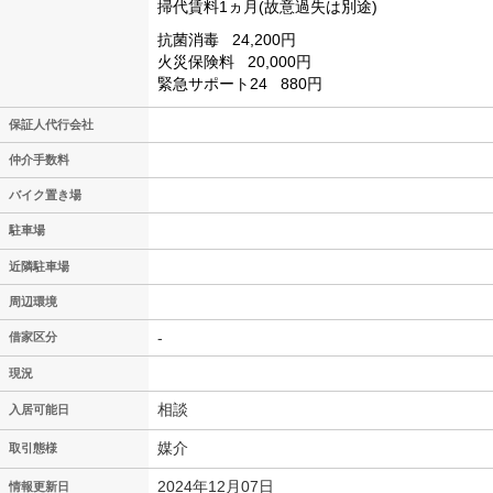
掃代賃料1ヵ月(故意過失は別途)
抗菌消毒
24,200円
火災保険料
20,000円
緊急サポート24
880円
保証人代行会社
仲介手数料
バイク置き場
駐車場
近隣駐車場
周辺環境
-
借家区分
現況
相談
入居可能日
媒介
取引態様
2024年12月07日
情報更新日