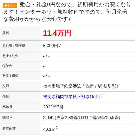
敷金・礼金0円なので、初期費用がお安くなり
ポイント
ます！インターネット無料物件ですので、毎月余分
な費用がかからず安心です♪
11.4万円
賃料
6,000円 / -
共益費 / 管理費
- / -
敷金 / 礼金
-
保証金
- / -
敷引 / 償却
福岡市地下鉄空港線「西新」駅 徒歩8分
交通
福岡県福岡市早良区祖原15丁目
住所
2023年7月
築年月
2LDK (洋室2.86畳/LD11.1畳/洋室2.59畳)
間取り
2
40.1ｍ
専有面積