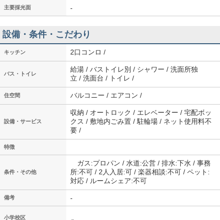
-
主要採光面
設備・条件・こだわり
2口コンロ /
キッチン
給湯 / バストイレ別 / シャワー / 洗面所独
バス・トイレ
立 / 洗面台 / トイレ /
バルコニー / エアコン /
住空間
収納 / オートロック / エレベーター / 宅配ボッ
クス / 敷地内ごみ置 / 駐輪場 / ネット使用料不
設備・サービス
要 /
特徴
ガス:プロパン / 水道:公営 / 排水:下水 / 事務
所:不可 / 2人入居:可 / 楽器相談:不可 / ペット:
条件・その他
対応 / ルームシェア:不可
-
備考
小学校区