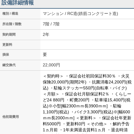
設備詳細情報
マンション / RC造(鉄筋コンクリート造)
種別 / 構造
7階 / 7階
所在階 / 階数
2年
契約期間
更新料
要
損保
22,000円
鍵交換代
＜契約時＞
・保証会社初回保証料30％
・火災
保険20,000円(期間2年)
・抗菌消毒24,200円(税
込)
・駐輪ステッカー550円(自転車・バイク)
＜月額＞
・保証会社月額保証料2％
・くらしー
ど24 880円
・町費200円
・駐車場15,400円(税
込)※小型[幅2300ｍｍ長3900ｍｍ]
・駐輪
1,100円(税込)
・バイク3,300円(税込)※[幅600
他初期費用
ｍｍ長2000ｍｍ]
＜更新料＞
・保証会社年更新
料5000円
・更新料0円
＜その他＞
・解約予告
1ヵ月前
・1年未満退去賃料1ヵ月
・退去時清