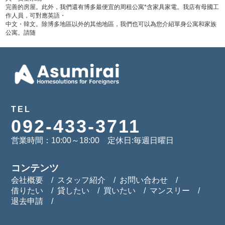
完善的房屋。此外，我們還有博多最便宜的周租公寓*含家具家電。我店有母國工
作人員，可對應英語・
中文・韓文。除博多地區以外的其他地區，我們也可以為您介紹單身公寓和家族
公寓。請随
TEL
092-433-3711
営業時間：10:00～18:00 定休日:毎週日曜日
コンテンツ
会社概要
スタッフ紹介
お問い合わせ
借りたい
貸したい
買いたい
マンスリー
退去申請