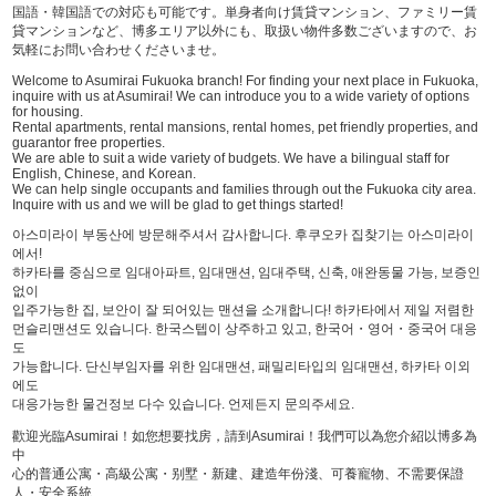
国語・韓国語での対応も可能です。単身者向け賃貸マンション、ファミリー賃
貸マンションなど、博多エリア以外にも、取扱い物件多数ございますので、お
気軽にお問い合わせくださいませ。
Welcome to Asumirai Fukuoka branch! For finding your next place in Fukuoka,
inquire with us at Asumirai! We can introduce you to a wide variety of options
for housing.
Rental apartments, rental mansions, rental homes, pet friendly properties, and
guarantor free properties.
We are able to suit a wide variety of budgets. We have a bilingual staff for
English, Chinese, and Korean.
We can help single occupants and families through out the Fukuoka city area.
Inquire with us and we will be glad to get things started!
아스미라이 부동산에 방문해주셔서 감사합니다. 후쿠오카 집찾기는 아스미라이
에서!
하카타를 중심으로 임대아파트, 임대맨션, 임대주택, 신축, 애완동물 가능, 보증인
없이
입주가능한 집, 보안이 잘 되어있는 맨션을 소개합니다! 하카타에서 제일 저렴한
먼슬리맨션도 있습니다. 한국스텝이 상주하고 있고, 한국어・영어・중국어 대응
도
가능합니다. 단신부임자를 위한 임대맨션, 패밀리타입의 임대맨션, 하카타 이외
에도
대응가능한 물건정보 다수 있습니다. 언제든지 문의주세요.
歡迎光臨Asumirai！如您想要找房，請到Asumirai！我們可以為您介紹以博多為
中
心的普通公寓・高級公寓・别墅・新建、建造年份淺、可養寵物、不需要保證
人・安全系統